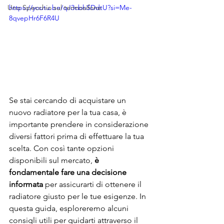
Uno Specchio sul termosifone
https://youtu.be/qJ3cbhSDdtU?si=Me-
8qvepHr6F6R4U
Se stai cercando di acquistare un 
nuovo radiatore per la tua casa, è 
importante prendere in considerazione 
diversi fattori prima di effettuare la tua 
scelta. Con così tante opzioni 
disponibili sul mercato, 
è 
fondamentale fare una decisione 
informata
 per assicurarti di ottenere il 
radiatore giusto per le tue esigenze. In 
questa guida, esploreremo alcuni 
consigli utili per guidarti attraverso il 