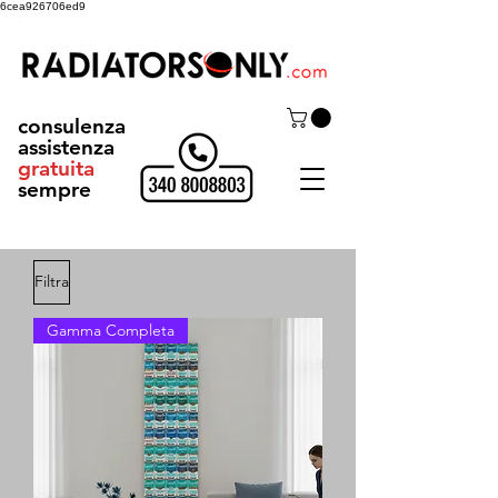
6cea926706ed9
consulenza
assistenza
gratuita
sempre
Filtra
Gamma Completa