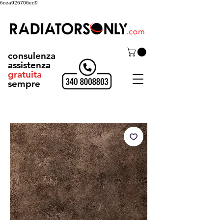
6cea926706ed9
consulenza
assistenza
gratuita
sempre