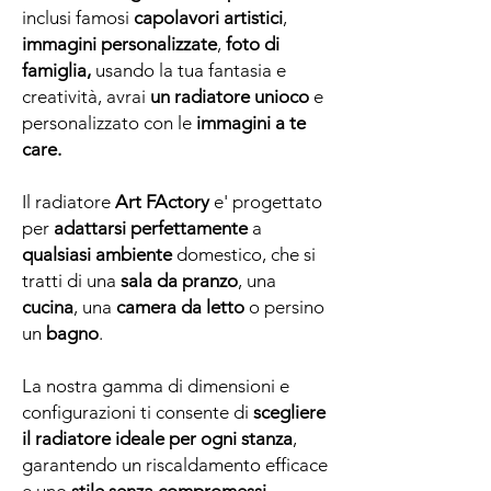
inclusi famosi
capolavori artistici
,
immagini personalizzate
,
foto di
famiglia,
usando la tua fantasia e
creatività, avrai
un radiatore unioco
e
personalizzato con le
immagini a te
care.
Il radiatore
Art FActory
e' progettato
per
adattarsi perfettamente
a
qualsiasi ambiente
domestico, che si
tratti di una
sala da pranzo
, una
cucina
, una
camera da letto
o persino
un
bagno
.
La nostra gamma di dimensioni e
configurazioni ti consente di
scegliere
il radiatore ideale per ogni stanza
,
garantendo un riscaldamento efficace
e uno
stile senza compromessi.