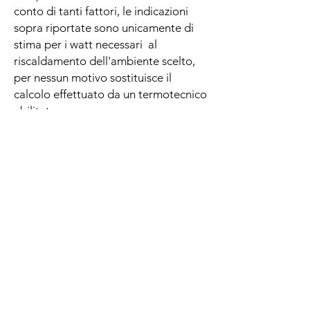
conto di tanti fattori, le indicazioni
sopra riportate sono unicamente di
stima per i watt necessari al
riscaldamento dell'ambiente scelto,
per nessun motivo sostituisce il
calcolo effettuato da un termotecnico
abilitato .
********************************
.
.
Guida alla conoscenza di Art Factory
Domande e risposte
TECNICHE - PRODUTTIVE
Come è fatto il radiatore a piastra Art
Factory?
Il radiatore Art Factory è formato da una