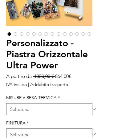
Personalizzato -
Piastra Orizzontale
Ultra Power
Prezzo
Prezzo
A partire da
 1350,00 € 
864,00€
regolare
scontato
IVA inclusa
|
Addebito trasporto
MISURE e RESA TERMICA
*
FINITURA
*