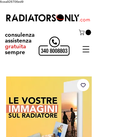
6cea926706ed9
consulenza
assistenza
gratuita
sempre