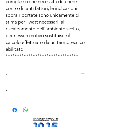
complesso che necessita di tenere
conto di tanti fattori, le indicazioni
sopra riportate sono unicamente di
stima per i watt necessari al
riscaldamento dell'ambiente scelto,
per nessun motivo sostituisce il
calcolo effettuato da un termotecnico
abilitato .
********************************
.
.
Guida alla conoscenza di Art Factory
Domande e risposte
TECNICHE - PRODUTTIVE
Come è fatto il radiatore a piastra Art