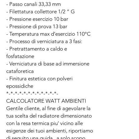
- Passo canali 33,33 mm
- Filettatura collettore 1/2 “ G
- Pressione esercizio 10 bar
- Pressione di prova 13 bar
- Temperatura max d’esercizio 110°C
- Processo di verniciatura a 3 fasi:
- Pretrattamento a caldo e
fosfatazione
- Verniciatura di base ad immersione
cataforetica
- Finitura estetica con polveri
epossidiche
*-*-*-*-*-*-*-*-*-*-*-*-
CALCOLATORE WATT AMBIENTI
Gentile cliente, al fine di agevolare la
tua scelta del radiatore dimensionato
con la resa termica piu' vicino alle
esigenze dei tuoi ambienti, riportiamo
di seguito una guida , a solo scopo