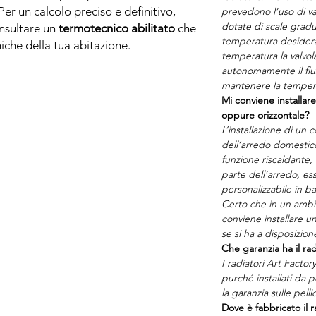
er un calcolo preciso e definitivo,
prevedono l’uso di v
dotate di scale gradu
nsultare un
termotecnico abilitato
che
temperatura desidera
iche della tua abitazione.
temperatura la valvo
autonomamente il fl
mantenere la temper
Mi conviene installare
oppure orizzontale?
L’installazione di un
dell’arredo domestico
funzione riscaldante, 
parte dell’arredo, 
personalizzabile in ba
Certo che in un ambien
conviene installare un
se si ha a disposizion
Che garanzia ha il rad
I radiatori Art Facto
purché installati da p
la garanzia sulle pelli
Dove è fabbricato il r