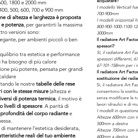
acquistare?
600, 1800 e 2000 mm
I modello Verticali h
400, 500, 600, 700 e 900 mm
700-900mm
e di altezza e larghezza è proposta
I modelli orizzontali
e e potenza
, per garantirti la massima
800-900-1000-1100-12
attro versioni sono:
3000mm
elegante, per ambienti piccoli o ben
Il radiatore Art Facto
spessori?
Sì, il radiatore Art Fa
uilibrio tra estetica e performance
spessori differenti, 6
i ha bisogno di più calore
67-101-158mm per i mo
sione più potente, pensata per grandi
Il radiatore Art Facto
scaldare
sostituzione dei radia
tando le nostre
tabelle delle rese
Sì, il radiatore Art F
i con le stesse misure
(altezza e
consentono la sostituz
senza modificare le t
diversi di potenza termica
, il motivo è
lavori idraulici e di m
 livelli di spessore
. A parità di
I modelli in question
 profondità del corpo radiante
e
Altezze 600mm con in
messa.
500mm a destra
di mantenere l’estetica desiderata,
Altezze 700mm con in
atteristiche reali del tuo ambiente
.
600mm a destra