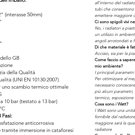
dell'imballo:
all’interno del radia
tubi che consentono a
/2” (interasse 50mm)
emettere maggiore c
”
Ci sono spigoli vivi ne
No, i radiatori a pias
un utilizzo in ambien
angoli arrotondati e fi
2”
Di che materiale è fat
Acciaio, sia per la pia
dello GB
Come faccio a sapere
lazione
mio ambiente?
ia della Qualità
I principali parametri
Per ottimizzare al me
qualità (UNI EN 10130:2007)
necessario conoscere 
 uno scambio termico ottimale
più alcuni parametri,
G
termico, esposizione 
a 10 bar (testato a 13 bar)
Cosa sono i Watt?
°C
I Watt sono una unità
 Fasi:
fornibile dal radiato
osfatazione anticorrosiva
maggiore sarà la quant
radiatore
 tramite immersione in cataforesi