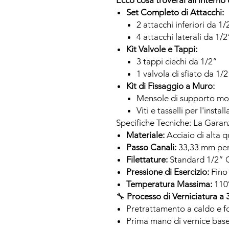
Ecco cosa troverai all'interno 
Set Completo di Attacchi:
2 attacchi inferiori da 1
4 attacchi laterali da 1/2
Kit Valvole e Tappi:
3 tappi ciechi da 1/2”
1 valvola di sfiato da 1/
Kit di Fissaggio a Muro:
Mensole di supporto mo
Viti e tasselli per l'instal
Specifiche Tecniche: La Garanz
Materiale:
Acciaio di alta 
Passo Canali:
33,33 mm per
Filettature:
Standard 1/2” 
Pressione di Esercizio:
Fino 
Temperatura Massima:
110
🔧
Processo di Verniciatura a 3
Pretrattamento a caldo e f
Prima mano di vernice base