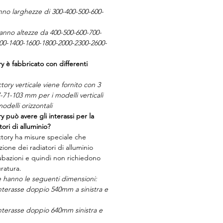
anno larghezze di 300-400-500-600-
 hanno altezze da 400-500-600-700-
00-1400-1600-1800-2000-2300-2600-
ry è fabbricato con differenti
ctory verticale viene fornito con 3
7-71-103 mm per i modelli verticali
delli orizzontali
ry può avere gli interassi per la
tori di alluminio?
actory ha misure speciale che
ione dei radiatori di alluminio
ubazioni e quindi non richiedono
uratura.
e hanno le seguenti dimensioni:
terasse doppio 540mm a sinistra e
terasse doppio 640mm sinistra e