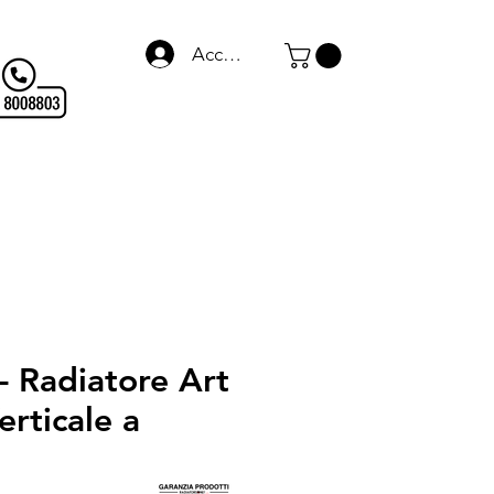
Accedi
Termo Arredo
WARMagazine
Blog
Links
- Radiatore Art
erticale a