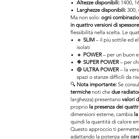
Altezze disponibili:
1400, 1
Larghezze disponibili:
300, 
Ma non solo:
ogni combinazion
in quattro versioni di spessor
flessibilità nella scelta. Le qu
🔹
SLIM
– il più sottile ed 
isolati
🔸
POWER
– per un buon eq
🔶
SUPER POWER
– per ch
🔴
ULTRA POWER
– la ver
spazi o stanze difficili da ri
🔍
Nota importante:
Se consul
termiche
noti che
due radiator
larghezza) presentano
valori 
proprio
la presenza dei quattro
dimensioni esterne, cambia
la
quindi la quantità di calore e
Questo approccio ti permette 
adattando la potenza alle
car