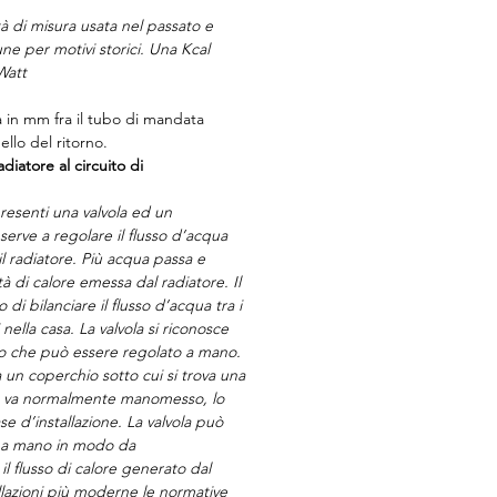
à di misura usata nel passato e
ne per motivi storici. Una Kcal
Watt
a in mm fra il tubo di mandata
llo del ritorno.
diatore al circuito di
esenti una valvola ed un
serve a regolare il flusso d’acqua
il radiatore. Più acqua passa e
à di calore emessa dal radiatore. Il
di bilanciare il flusso d’acqua tra i
 nella casa. La valvola si riconosce
o che può essere regolato a mano.
 un coperchio sotto cui si trova una
on va normalmente manomesso, lo
ase d’installazione. La valvola può
a a mano in modo da
l flusso di calore generato dal
allazioni più moderne le normative