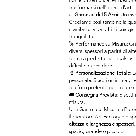
non è un semplice termosifone
trasformarsi nell'opera d'arte
✅
Garanzia di 15 Anni:
Un inve
Crediamo così tanto nella quali
manifattura da offrirti una gar
tranquillità.
🚀
Performance su Misura:
Gra
diversi spessori a parità di al
termica perfetta per qualsiasi
difficile da scaldare.
🎨
Personalizzazione Totale:
La
personale. Scegli un'immagine 
tua foto preferita per creare
🚚
Consegna Prevista:
6 settim
misura.
Una Gamma di Misure e Poten
Il radiatore Art Factory è disp
altezza e larghezza e spessori
spazio, grande o piccolo: