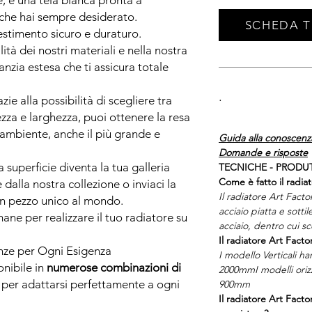
, è una tela bianca pronta a
 che hai sempre desiderato.
SCHEDA 
.
stimento sicuro e duraturo.
tà dei nostri materiali e nella nostra
anzia estesa che ti assicura totale
.
zie alla possibilità di scegliere tra
tezza e larghezza, puoi ottenere la resa
 ambiente, anche il più grande e
Guida alla conoscenza
Domande e risposte
 superficie diventa la tua galleria
TECNICHE - PRODU
Come è fatto il radiat
dalla nostra collezione o inviaci la
Il radiatore Art Facto
 un pezzo unico al mondo.
acciaio piatta e sottil
ane per realizzare il tuo radiatore su
acciaio, dentro cui s
Il radiatore Art Facto
ze per Ogni Esigenza
I modello Verticali h
onibile in
numerose combinazioni di
2000mmI modelli orizz
, per adattarsi perfettamente a ogni
900mm
Il radiatore Art Facto