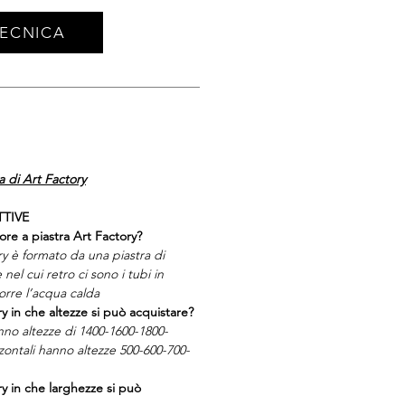
TECNICA
 di Art Factory
TTIVE
ore a piastra Art Factory?
ry è formato da una piastra di
e nel cui retro ci sono i tubi in
corre l’acqua calda
ry in che altezze si può acquistare?
anno altezze di 1400-1600-1800-
ontali hanno altezze 500-600-700-
ry in che larghezze si può