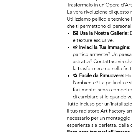
Trasformalo in un'Opera d'Art
La vera rivoluzione di questo r
Utilizziamo pellicole tecniche 
che ti permettono di personal
🖼
Usa la Nostra Galleria:
E
e texture esclusive.
📸
Inviaci la Tua Immagine:
particolarmente? Un paesag
astratta? Contattaci via ch
la trasformeremo nella finit
🔁
Facile da Rimuovere:
Hai
l'ambiente? La pellicola è 
facilmente, senza competen
di cambiare stile quando vu
Tutto Incluso per un'Installaz
Il tuo radiatore Art Factory ar
necessario per un montaggio a
esperienza sia perfetta, dalla