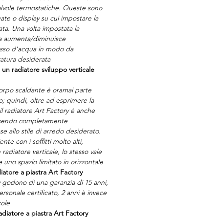
alvole termostatiche. Queste sono
ate o display su cui impostare la
ta. Una volta impostata la
la aumenta/diminuisce
usso d’acqua in modo da
atura desiderata
 un radiatore sviluppo verticale
 corpo scaldante è oramai parte
; quindi, oltre ad esprimere la
il radiatore Art Factory è anche
essendo completamente
se allo stile di arredo desiderato.
te con i soffitti molto alti,
 radiatore verticale, lo stesso vale
e uno spazio limitato in orizzontale
iatore a piastra Art Factory
ry godono di una garanzia di 15 anni,
ersonale certificato, 2 anni è invece
cole
adiatore a piastra Art Factory