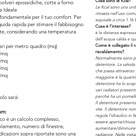
Cosa sono le Kcal?
 polveri epossidiche, cotte a forno
Le Kcal sono una unit
a Ideale
rimasta nell’uso comu
è fondamentale per il tuo comfort. Per
equivale a circa 1.16 
guida rapida per stimare il fabbisogno
Cosa è l’interasse?
nte, considerando una temperatura
è la distanza espress
dell’acqua calda e que
Come è collegato il ra
ari per metro quadro (mq)
riscaldamento?
t/mq
Normalmente sono pr
t/mq
detentore. La valvola 
t/mq
che passa attraverso 
t/mq
maggiore è la quantit
detentore ha lo scopo 
vari radiatori presenti
perché ha un pomell
olo sarà:
Il detentore presenta
vite. Il detentore n
am:
regola l’idraulico in f
co è un calcolo complesso,
essere aperta/chius
solamento, numero di finestre,
aumentare/diminuire i
indicazioni sopra riportate sono una
radiatore. Nelle inst