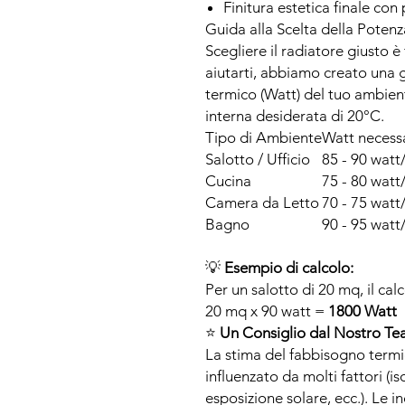
Finitura estetica finale con
Guida alla Scelta della Potenz
Scegliere il radiatore giusto 
aiutarti, abbiamo creato una 
termico (Watt) del tuo ambie
interna desiderata di 20°C.
Tipo di Ambiente
Watt necess
Salotto / Ufficio
85 - 90 wat
Cucina
75 - 80 wat
Camera da Letto
70 - 75 wat
Bagno
90 - 95 wat
💡
Esempio di calcolo:
Per un salotto di 20 mq, il calc
20 mq x 90 watt =
1800 Watt
⭐
Un Consiglio dal Nostro Te
La stima del fabbisogno termi
influenzato da molti fattori (i
esposizione solare, ecc.). Le 