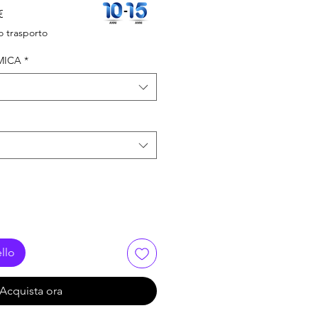
Prezzo
€
scontato
 trasporto
MICA
*
llo
Acquista ora