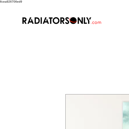
6cea926706ed9
Art Factory
TMR
Sterling 