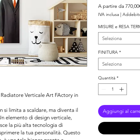
A partire da
770,00
IVA inclusa
|
Addebito
MISURE e RESA TER
Seleziona
FINITURA
*
Seleziona
Quantità
*
: Radiatore Verticale Art FActory in
si limita a scaldare, ma diventa il
Aggiungi al carre
Un elemento di design verticale,
isce la più alta tecnologia di
esprimere la tua personalità. Questo