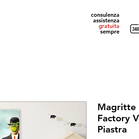
consulenza
assistenza
gratuita
sempre
& Gray
Alluminio Design
Elettrici
Ricevi il Catalogo
Magritte 
Factory V
Piastra