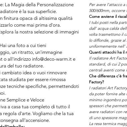
e: La Magia della Personalizzazione
Per avere l’attacco a 
500/600mm, occorre f
adiatore è la sua superficie.
Come avviene il risca
in finitura opaca di altissima qualità
I tubi posti nella par
izzarlo come mai prima d'ora.
dall’ acqua calda del
splora la nostra selezione di immagini
volta trasmettono il ca
lo diffonde, grazie al
Hai una foto a cui tieni
uniformemente nell’
gio, un ritratto, un'immagine
Quanti attacchi ha il 
Il radiatore Art Fact
at o all'indirizzo info@deco-warm.it e
standard, di cui 2 post
ura del tuo radiatore.
centrali aventi come 
 cambiato idea o vuoi rinnovare
Che differenza c’è fra
stata studiata per essere rimossa
Factory?
ze tecniche specifiche, permettendoti
I radiatori Art Factor
oi.
da poter fornire alte
ione Semplice e Veloce
minimo ingombro pos
spessori che permet
riva a casa tua completo di tutto il
avere radiatori con r
 regola d'arte. Vogliamo che la tua
di uno spessore mag
 consegna all'accensione.
La resa termica maggi