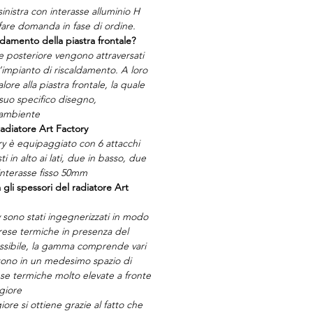
sinistra con interasse alluminio H
are domanda in fase di ordine.
ldamento della piastra frontale?
te posteriore vengono attraversati
l’impianto di riscaldamento. A loro
lore alla piastra frontale, la quale
 suo specifico disegno,
 ambiente
radiatore Art Factory
ory è equipaggiato con 6 attacchi
i in alto ai lati, due in basso, due
interasse fisso 50mm
 gli spessori del radiatore Art
y sono stati ingegnerizzati in modo
 rese termiche in presenza del
sibile, la gamma comprende vari
tono in un medesimo spazio di
ese termiche molto elevate a fronte
giore
ore si ottiene grazie al fatto che