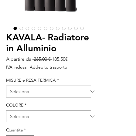
KAVALA- Radiatore
in Alluminio
Prezzo
Prezzo
A partire da
 265,00 € 
185,50€
regolare
scontato
IVA inclusa
|
Addebito trasporto
MISURE e RESA TERMICA
*
COLORE
*
Quantità
*