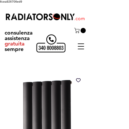
6cea926706ed9
consulenza
assistenza
gratuita
sempre