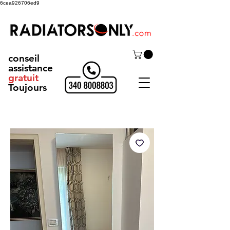
6cea926706ed9
conseil
assistance
gratuit
Toujours