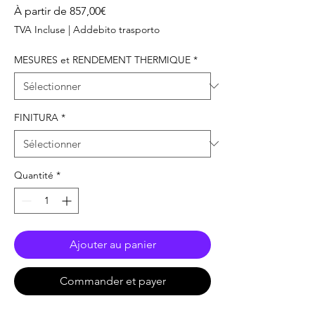
Prix
À partir de
857,00€
promotionnel
TVA Incluse
|
Addebito trasporto
MESURES et RENDEMENT THERMIQUE
*
FINITURA
*
Quantité
*
Ajouter au panier
Commander et payer