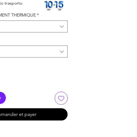
promotionnel
o trasporto
MENT THERMIQUE
*
r
mander et payer