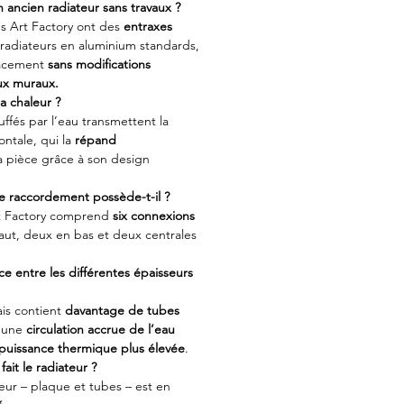
 ancien radiateur sans travaux ?
s Art Factory ont des
entraxes
 radiateurs en aluminium standards,
lacement
sans modifications
aux muraux.
a chaleur ?
uffés par l’eau transmettent la
ontale, qui la
répand
a pièce grâce à son design
e raccordement possède-t-il ?
t Factory comprend
six connexions
aut, deux en bas et deux centrales
nce entre les différentes épaisseurs
ais contient
davantage de tubes
t une
circulation accrue de l’eau
puissance thermique plus élevée
.
ait le radiateur ?
eur – plaque et tubes – est en