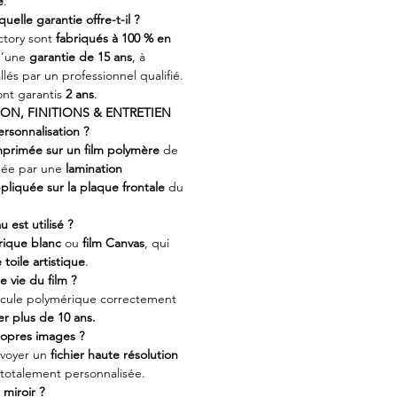
é
.
uelle garantie offre-t-il ?
ctory sont
fabriqués à 100 % en
d’une
garantie de 15 ans
, à
llés par un professionnel qualifié.
nt garantis
2 ans
.
ON, FINITIONS & ENTRETIEN
rsonnalisation ?
mprimée sur un film polymère
de
égée par une
lamination
pliquée sur la plaque frontale
du
 est utilisé ?
ique blanc
ou
film Canvas
, qui
toile artistique
.
e vie du film ?
llicule polymérique correctement
er plus de 10 ans.
propres images ?
nvoyer un
fichier haute résolution
totalement personnalisée.
 miroir ?