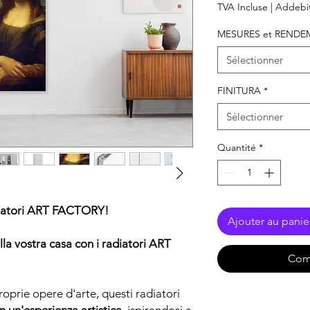
TVA Incluse
|
Addebit
MESURES et RENDE
Sélectionner
FINITURA
*
Sélectionner
Quantité
*
diatori ART FACTORY!
Ajouter au panie
lla vostra casa con i radiatori ART
Com
roprie opere d'arte, questi radiatori