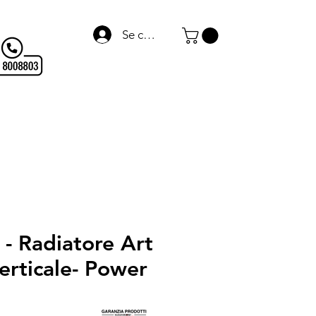
Se connecter
Termo Arredo
WARMagazine
Blog
Links
- Radiatore Art
erticale- Power
Prix