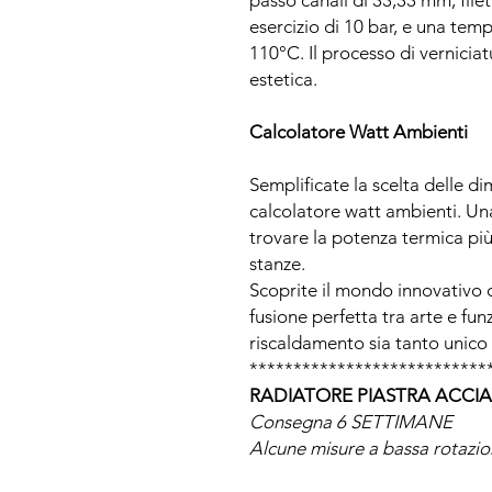
passo canali di 33,33 mm, filet
esercizio di 10 bar, e una tem
110°C. Il processo di verniciat
estetica.
Calcolatore Watt Ambienti
Semplificate la scelta delle di
calcolatore watt ambienti. Una
trovare la potenza termica più
stanze.
Scoprite il mondo innovativo
fusione perfetta tra arte e fun
riscaldamento sia tanto unico
***************************
RADIATORE PIASTRA ACCIA
Consegna 6 SETTIMANE
Alcune misure a bassa rotazi