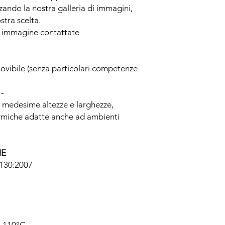
izzando la nostra galleria di immagini,
tra scelta.
ra immagine contattate
amovibile (senza particolari competenze
 -
le medesime altezze e larghezze,
ermiche adatte anche ad ambienti
HE
0130:2007