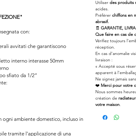
Utiliser
des produits
acides.
Préférer
chiffons en 
FEZIONE"
abrasif.
🧾
GARANTIE, LIVR
onsegnata con:
Que faire en cas de
Vérifiez toujours l’em
terali avvitati che garantiscono
réception.
En cas d’anomalie visi
livraison :
filetto interno interasse 50mm
« Accepté sous rése
terno
apparent à l’emballa
ppo sfiato da 1/2”
Ne signez jamais san
nte:
❤️
Merci pour votre c
Nous sommes heureu
création de
radiateur
votre maison
.
in ogni ambiente domestico, incluso in
e tramite l’applicazione di una