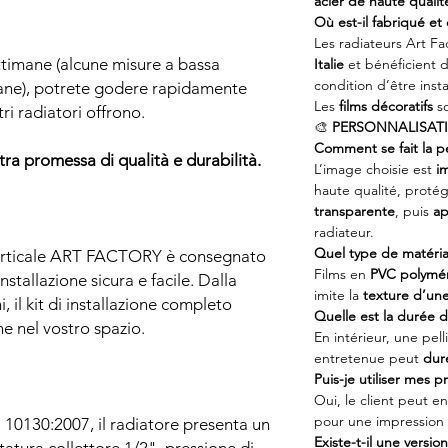
acier de haute qualit
Où est-il fabriqué et q
Les radiateurs Art Fa
ttimane (alcune misure a bassa
Italie
et bénéficient 
condition d’être insta
mane), potrete godere rapidamente
Les
films décoratifs
so
tri radiatori offrono.
🎨
PERSONNALISATI
Comment se fait la pe
tra promessa di qualità e durabilità.
L’image choisie est
i
haute qualité, prot
transparente
, puis
ap
radiateur.
Quel type de matériau
 Verticale ART FACTORY è consegnato
Films en
PVC polymér
nstallazione sicura e facile. Dalla
imite la
texture d’une 
i, il kit di installazione completo
Quelle est la durée d
ne nel vostro spazio.
En intérieur, une pe
entretenue peut
dur
Puis-je utiliser mes 
Oui, le client peut e
pour une impression 
 10130:2007, il radiatore presenta un
Existe-t-il une version