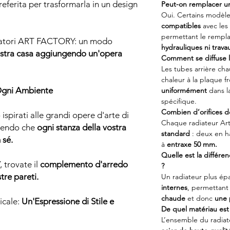
referita per trasformarla in un design
Peut-on remplacer un
Oui. Certains modèle
compatibles
avec les
permettant le remp
iatori ART FACTORY: un modo
hydrauliques ni trav
vostra casa aggiungendo un'opera
Comment se diffuse l
Les tubes arrière cha
chaleur à la plaque fr
 Ogni Ambiente
uniformément
dans l
spécifique.
Combien d’orifices d
 ispirati alle grandi opere d'arte di
Chaque radiateur Ar
ntendo che
ogni stanza della vostra
standard
: deux en h
 sé.
à
entraxe 50 mm.
Quelle est la différe
 trovate il
complemento d'arredo
?
tre pareti.
Un radiateur plus ép
internes
, permettan
chaude
et donc
une 
icale:
Un'Espressione di Stile e
De quel matériau est f
L’ensemble du radiat