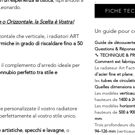
n un'esperienza artistica
, ispirandosi a
.
 Leonardo.
FICHE TE
e o Orizzontale, la Scelta è Vostra!
Un guide pour c
zzontale che verticale, i radiatori ART
Guide de découverte
miche in grado di riscaldare fino a 50
Questions & Répons
🔧
TECHNIQUE & P
Comment est fabriqué
o il complemento d'arredo ideale per
Le radiateur Art Fac
nnubio perfetto tra stile e
d’acier fine et plane
,
les
tubes de circulat
Quelles dimensions s
Les modèles
verticau
hauteurs de
1400 à 
Les modèles
horizon
e personalizzate il vostro radiatore
hauteurs de
500 à 9
rfettamente al vostro stile unico.
mm
.
Trois profondeurs dis
 artistiche
,
specchi e lavagne
, o
94–126 mm
(verticaux