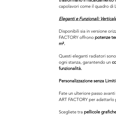
trasformano il riscaldamento i
capolavori come il quadro di
Eleganti e Funzionali: Vertical
Disponibili sia in versione ori
FACTORY offrono
potenze ter
m².
Questi eleganti radiatori son
ogni stanza, garantendo un
co
funzionalità.
Personalizzazione senza Limiti
Fate un ulteriore passo avanti 
ART FACTORY per adattarlo pe
Scegliete tra
pellicole grafiche