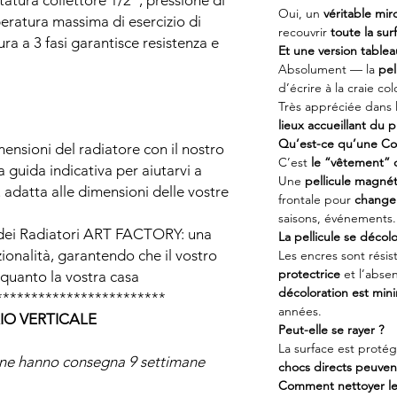
tatura collettore 1/2", pressione di
Oui, un
véritable miro
peratura massima di esercizio di
recouvrir
toute la sur
ura a 3 fasi garantisce resistenza e
Et une version tablea
Absolument — la
pel
d’écrire à la craie col
Très appréciée dans 
lieux accueillant du p
Qu’est-ce qu’une Co
mensioni del radiatore con il nostro
C’est
le “vêtement” 
 guida indicativa per aiutarvi a
Une
pellicule magné
 adatta alle dimensioni delle vostre
frontale pour
changer
saisons, événements.
 dei Radiatori ART FACTORY: una
La pellicule se décolo
zionalità, garantendo che il vostro
Les encres sont résis
protectrice
et l’absen
 quanto la vostra casa
décoloration est min
************************
années.
IO VERTICALE
Peut-elle se rayer ?
La surface est proté
one hanno consegna 9 settimane
chocs directs peuvent
Comment nettoyer le 