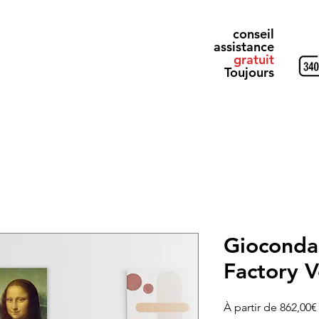
conseil
assistance
gratuit
Toujours
& Gray
Alluminio Design
Elettrici
Ricevi il Catalogo
Gioconda 
Factory V
À partir de
862,00€