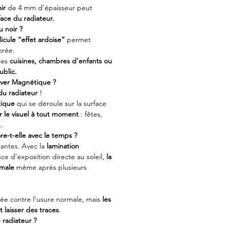
ir
de 4 mm d’épaisseur peut
face du radiateur.
u noir ?
licule “effet ardoise”
permet
orée.
les
cuisines, chambres d’enfants ou
ublic.
ver Magnétique ?
du radiateur
!
tique
qui se déroule sur la surface
 le visuel à tout moment
: fêtes,
..
re-t-elle avec le temps ?
tantes. Avec la
lamination
ce d’exposition directe au soleil,
la
imale
même après plusieurs
gée contre l’usure normale, mais
les
 laisser des traces
.
radiateur ?