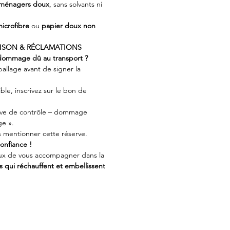
 ménagers doux
, sans solvants ni
microfibre
ou
papier doux non
AISON & RÉCLAMATIONS
 dommage dû au transport ?
ballage avant de signer la
ble, inscrivez sur le bon de
rve de contrôle – dommage
ge ».
s mentionner cette réserve.
onfiance !
x de vous accompagner dans la
s qui réchauffent et embellissent