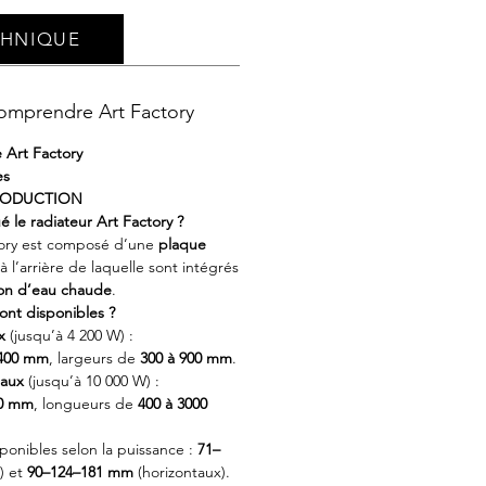
CHNIQUE
omprendre Art Factory
 Art Factory
es
RODUCTION
 le radiateur Art Factory ?
tory est composé d’une
plaque
 à l’arrière de laquelle sont intégrés
ion d’eau chaude
.
ont disponibles ?
x
(jusqu’à 4 200 W) :
2400 mm
, largeurs de
300 à 900 mm
.
taux
(jusqu’à 10 000 W) :
00 mm
, longueurs de
400 à 3000
ponibles selon la puissance :
71–
) et
90–124–181 mm
(horizontaux).