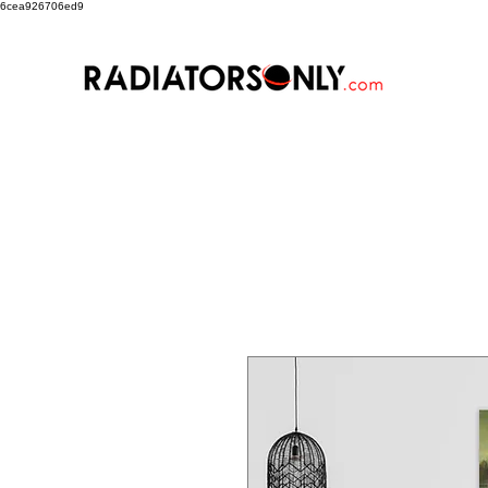
6cea926706ed9
Art Factory
TMR
Sterling 