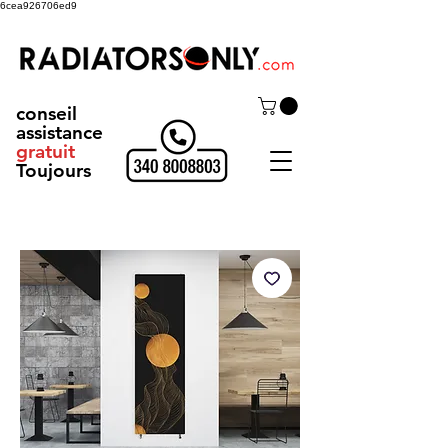
6cea926706ed9
conseil
assistance
gratuit
Toujours