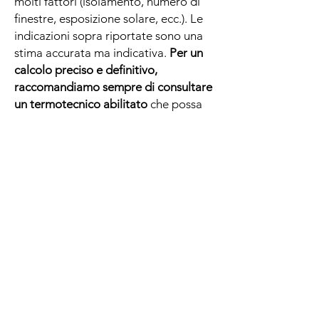
molti fattori (isolamento, numero di
finestre, esposizione solare, ecc.). Le
indicazioni sopra riportate sono una
stima accurata ma indicativa.
Per un
calcolo preciso e definitivo,
raccomandiamo sempre di consultare
un termotecnico abilitato
che possa
valutare le specifiche uniche della sua
abitazione.
.
.
🔧
TECHNIQUE & PRODUCTION
Comment est fabriqué le radiateur Art
Factory ?
Le radiateur Art Factory est composé