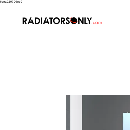
6cea926706ed9
Art Factory
TMR
Sterling 