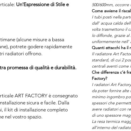
rticale:
Un'Espressione di Stile e
500/600mm, occorre f
Come avviene il risca
I tubi posti nella par
dall’ acqua calda del
volta trasmettono il ca
lo diffonde, grazie al
ttimane (alcune misure a bassa
uniformemente nell’
mane), potrete godere rapidamente
Quanti attacchi ha il 
tri radiatori offrono.
Il radiatore Art Fact
standard, di cui 2 post
centrali aventi come 
tra promessa di qualità e durabilità.
Che differenza c’è fra
Factory?
I radiatori Art Factor
da poter fornire alte
 Verticale ART FACTORY è consegnato
minimo ingombro pos
nstallazione sicura e facile. Dalla
spessori che permet
avere radiatori con r
i, il kit di installazione completo
di uno spessore mag
ne nel vostro spazio.
La resa termica maggi
all’interno del radia