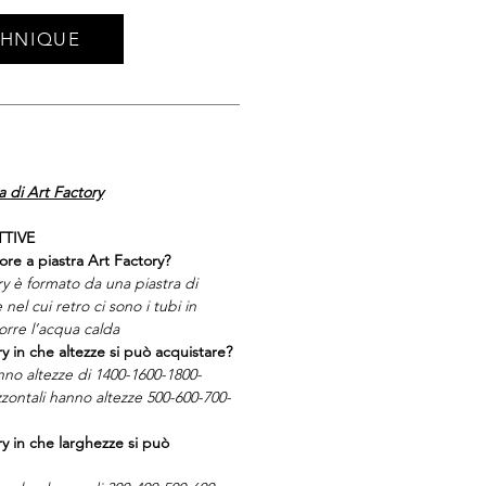
CHNIQUE
 di Art Factory
TTIVE
ore a piastra Art Factory?
ry è formato da una piastra di
e nel cui retro ci sono i tubi in
corre l’acqua calda
ry in che altezze si può acquistare?
anno altezze di 1400-1600-1800-
zontali hanno altezze 500-600-700-
ry in che larghezze si può