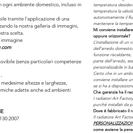
in ogni ambiente domestico, incluso in
temperatura desidera
temperatura la valvo
autonomamente il fl
e tramite l’applicazione di una
mantenere la temper
izzando la nostra galleria di immagini,
Mi conviene installare
tra scelta.
oppure orizzontale?
ra immagine
L’installazione di un
y.com
dell’arredo domestico
funzione riscaldante, 
parte dell’arredo, 
amovibile (senza particolari competenze
personalizzabile in ba
Certo che in un ambien
 -
conviene installare un
le medesime altezze e larghezze,
se si ha a disposizion
ermiche adatte anche ad ambienti
Che garanzia ha il rad
I radiatori Art Facto
purché installati da p
Dove è fabbricato il r
HE
Il radiatore Art Factor
0130:2007
PERSONALIZZAZIO
come avviene la perso