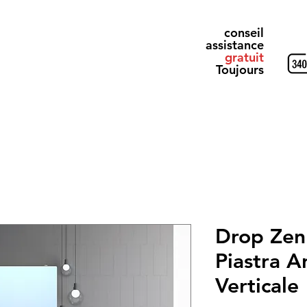
conseil
assistance
gratuit
Toujours
& Gray
Alluminio Design
Elettrici
Ricevi il Catalogo
Drop Zen 
Piastra A
Verticale