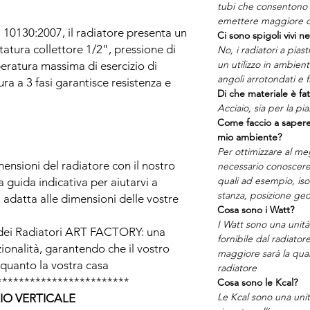
tubi che consentono a
emettere maggiore c
 10130:2007, il radiatore presenta un
Ci sono spigoli vivi ne
tatura collettore 1/2", pressione di
No, i radiatori a pias
un utilizzo in ambien
peratura massima di esercizio di
angoli arrotondati e fi
ura a 3 fasi garantisce resistenza e
Di che materiale è fat
Acciaio, sia per la pia
Come faccio a sapere
mio ambiente?
Per ottimizzare al me
mensioni del radiatore con il nostro
necessario conoscere 
quali ad esempio, is
 guida indicativa per aiutarvi a
stanza, posizione geo
 adatta alle dimensioni delle vostre
Cosa sono i Watt?
I Watt sono una unità
 dei Radiatori ART FACTORY: una
fornibile dal radiato
zionalità, garantendo che il vostro
maggiore sarà la quant
 quanto la vostra casa
radiatore
************************
Cosa sono le Kcal?
Le Kcal sono una unit
IO VERTICALE