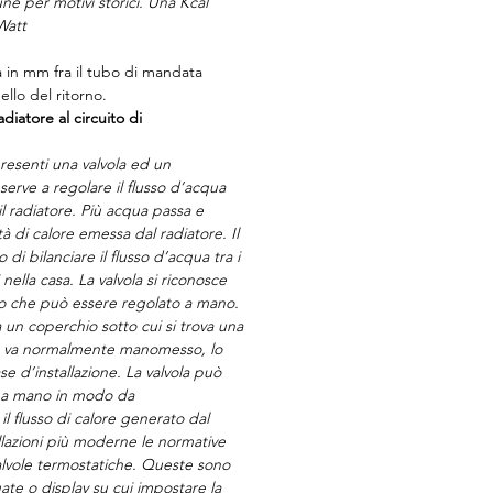
ne per motivi storici. Una Kcal
Watt
a in mm fra il tubo di mandata
llo del ritorno.
diatore al circuito di
esenti una valvola ed un
serve a regolare il flusso d’acqua
il radiatore. Più acqua passa e
à di calore emessa dal radiatore. Il
di bilanciare il flusso d’acqua tra i
 nella casa. La valvola si riconosce
o che può essere regolato a mano.
 un coperchio sotto cui si trova una
on va normalmente manomesso, lo
ase d’installazione. La valvola può
a a mano in modo da
l flusso di calore generato dal
allazioni più moderne le normative
alvole termostatiche. Queste sono
ate o display su cui impostare la