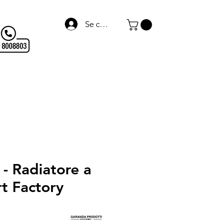
Se connecter
Termo Arredo
WARMagazine
Blog
Links
- Radiatore a
rt Factory