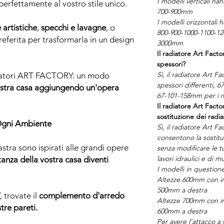
I modelli verticali h
rfettamente al vostro stile unico.
700-900mm
I modelli orizzontali
 artistiche
,
specchi e lavagne
, o
800-900-1000-1100-12
referita per trasformarla in un design
3000mm
Il radiatore Art Facto
spessori?
Sì, il radiatore Art Fa
iatori ART FACTORY: un modo
spessori differenti, 6
vostra casa aggiungendo un'opera
67-101-158mm per i mo
Il radiatore Art Facto
sostituzione dei radia
 Ogni Ambiente
Sì, il radiatore Art F
consentono la sostituz
iastra sono ispirati alle grandi opere
senza modificare le t
lavori idraulici e di m
tanza della vostra casa diventi
I modelli in question
Altezze 600mm con in
500mm a destra
trovate il
complemento d'arredo
Altezze 700mm con in
tre pareti.
600mm a destra
Per avere l’attacco a 