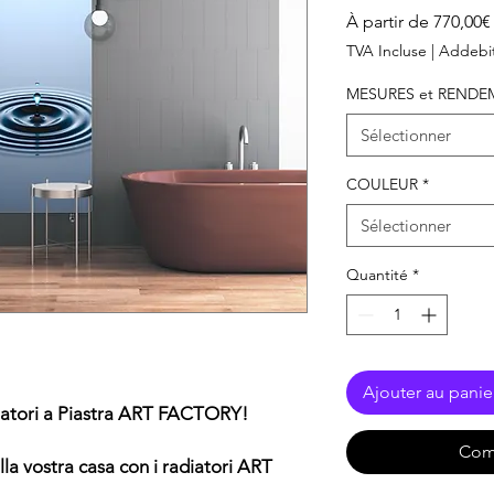
À partir de
770,00€
TVA Incluse
|
Addebit
MESURES et RENDE
Sélectionner
COULEUR
*
Sélectionner
Quantité
*
Ajouter au panie
diatori a Piastra ART FACTORY!
Com
lla vostra casa con i radiatori ART