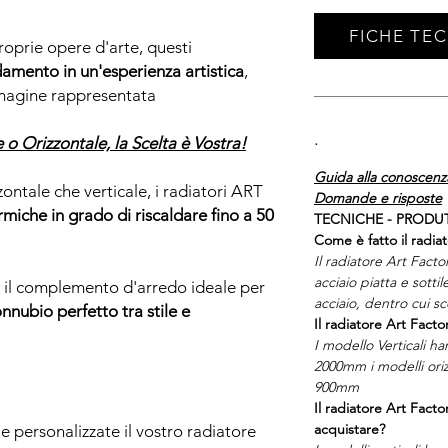
FICHE TE
.
roprie opere d'arte, questi
damento in un'esperienza artistica
,
mmagine rappresentata
.
e o Orizzontale, la Scelta è Vostra!
Guida alla conoscenza
zzontale che verticale, i radiatori ART
Domande e risposte
miche in grado di riscaldare fino a 50
TECNICHE - PRODU
Come è fatto il radiat
Il radiatore Art Facto
acciaio piatta e sottil
o il complemento d'arredo ideale per
acciaio, dentro cui s
nnubio perfetto tra stile e
Il radiatore Art Facto
I modello Verticali h
2000mm i modelli oriz
900mm
Il radiatore Art Facto
acquistare?
e personalizzate il vostro radiatore