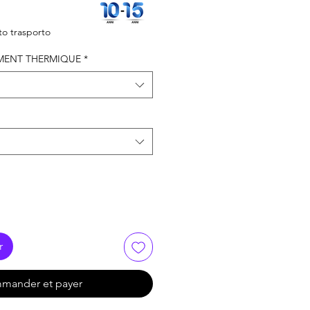
Prix
promotionnel
o trasporto
MENT THERMIQUE
*
r
mander et payer