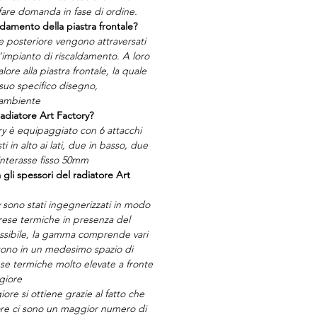
are domanda in fase di ordine.
ldamento della piastra frontale?
te posteriore vengono attraversati
l’impianto di riscaldamento. A loro
lore alla piastra frontale, la quale
 suo specifico disegno,
 ambiente
radiatore Art Factory?
ory è equipaggiato con 6 attacchi
i in alto ai lati, due in basso, due
interasse fisso 50mm
 gli spessori del radiatore Art
y sono stati ingegnerizzati in modo
 rese termiche in presenza del
sibile, la gamma comprende vari
tono in un medesimo spazio di
ese termiche molto elevate a fronte
giore
ore si ottiene grazie al fatto che
tore ci sono un maggior numero di