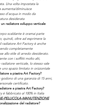
ta. Una volta impostata la
la aumenta/diminuisce
usso d’acqua in modo da
atura desiderata
 un radiatore sviluppo verticale
 corpo scaldante è oramai parte
; quindi, oltre ad esprimere la
il radiatore Art Factory è anche
essendo completamente
se allo stile di arredo desiderato.
te con i soffitti molto alti,
 radiatore verticale, lo stesso vale
e uno spazio limitato in orizzontale
iatore a piastra Art Factory?
ry godono di una garanzia di 15 anni,
ersonale certificato.
adiatore a piastra Art Factory?
y è fabbricato al 100% in Italia
NE-PELLICOLA-MANUTENZIONE
nalizzazione del radiatore?