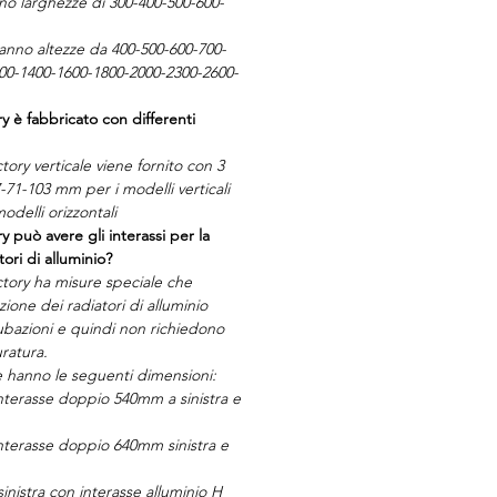
anno larghezze di 300-400-500-600-
 hanno altezze da 400-500-600-700-
00-1400-1600-1800-2000-2300-2600-
ry è fabbricato con differenti
ctory verticale viene fornito con 3
7-71-103 mm per i modelli verticali
delli orizzontali
ry può avere gli interassi per la
tori di alluminio?
actory ha misure speciale che
ione dei radiatori di alluminio
ubazioni e quindi non richiedono
uratura.
e hanno le seguenti dimensioni:
terasse doppio 540mm a sinistra e
terasse doppio 640mm sinistra e
sinistra con interasse alluminio H