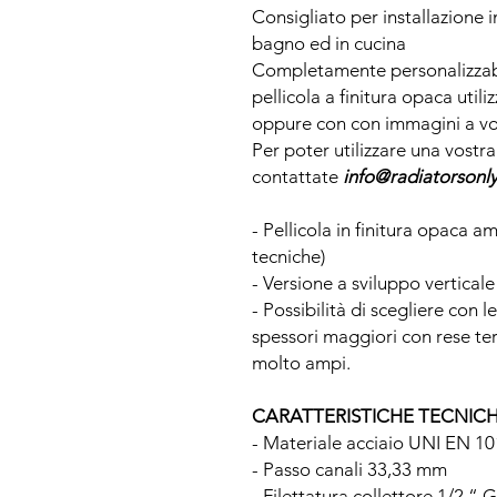
Consigliato per installazione 
bagno ed in cucina
Completamente personalizzabil
pellicola a finitura opaca util
oppure con con immagini a vos
Per poter utilizzare una vost
contattate
info@radiatorsonl
- Pellicola in finitura opaca 
tecniche)
- Versione a sviluppo verticale
- Possibilità di scegliere con 
spessori maggiori con rese t
molto ampi.
CARATTERISTICHE TECNIC
- Materiale acciaio UNI EN 1
- Passo canali 33,33 mm
- Filettatura collettore 1/2 “ G