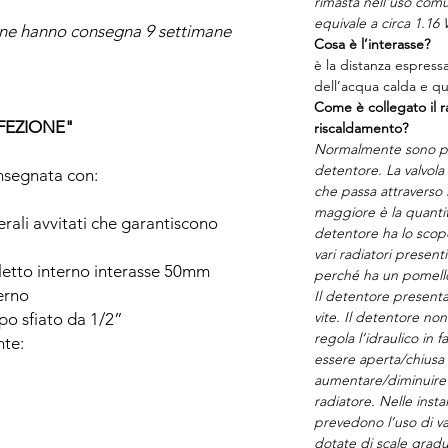
rimasta nell’uso comu
equivale a circa 1.16 
one hanno consegna 9 settimane
Cosa è l’interasse?
è la distanza espress
dell’acqua calda e que
Come è collegato il ra
FEZIONE"
riscaldamento?
Normalmente sono pr
detentore. La valvola 
onsegnata con:
che passa attraverso 
maggiore è la quantit
terali avvitati che garantiscono
detentore ha lo scopo 
vari radiatori presenti
filetto interno interasse 50mm
perché ha un pomell
terno
Il detentore presenta
vite. Il detentore n
ppo sfiato da 1/2”
regola l’idraulico in f
nte:
essere aperta/chius
aumentare/diminuire i
radiatore. Nelle inst
prevedono l’uso di v
dotate di scale gradu