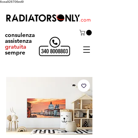
6cea926706ed9
consulenza
assistenza
gratuita
sempre