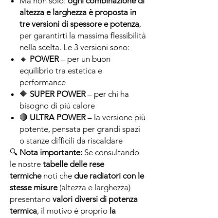
Ma non solo:
ogni combinazione di
altezza e larghezza è proposta in
tre versioni di spessore e potenza
,
per garantirti la massima flessibilità
nella scelta. Le 3 versioni sono:
🔸
POWER
– per un buon
equilibrio tra estetica e
performance
🔶
SUPER POWER
– per chi ha
bisogno di più calore
🔴
ULTRA POWER
– la versione più
potente, pensata per grandi spazi
o stanze difficili da riscaldare
🔍
Nota importante:
Se consultando
le nostre
tabelle delle rese
termiche
noti che
due radiatori con le
stesse misure
(altezza e larghezza)
presentano
valori diversi di potenza
termica
, il motivo è proprio
la