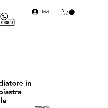
Iniciar sesión
Termo Arredo
WARMagazine
Blog
Links
diatore in
piastra
le