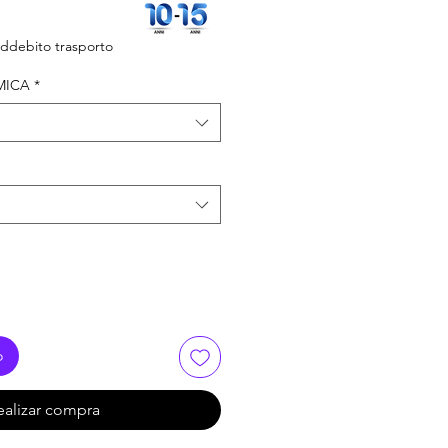
io
ddebito trasporto
ta
MICA
*
o
ealizar compra