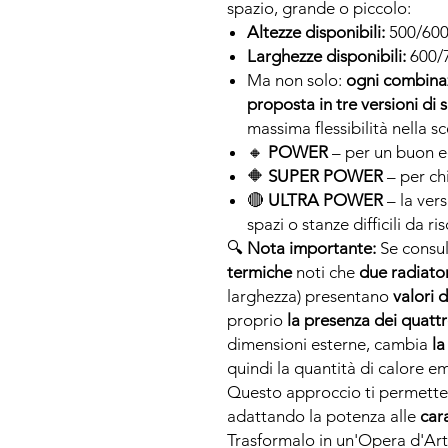
spazio, grande o piccolo:
Altezze disponibili:
500/60
Larghezze disponibili:
600/
Ma non solo:
ogni combinaz
proposta in tre versioni di
massima flessibilità nella sc
🔸
POWER
– per un buon e
🔶
SUPER POWER
– per ch
🔴
ULTRA POWER
– la ver
spazi o stanze difficili da ri
🔍
Nota importante:
Se consul
termiche
noti che
due radiator
larghezza) presentano
valori 
proprio
la presenza dei quattro
dimensioni esterne, cambia
la
quindi la quantità di calore e
Questo approccio ti permette 
adattando la potenza alle
car
Trasformalo in un'Opera d'Art