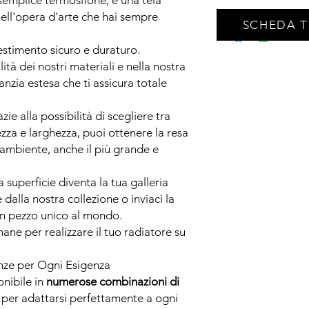
semplice termosifone, è una tela
nell'opera d'arte che hai sempre
SCHEDA 
estimento sicuro e duraturo.
tà dei nostri materiali e nella nostra
anzia estesa che ti assicura totale
zie alla possibilità di scegliere tra
tezza e larghezza, puoi ottenere la resa
 ambiente, anche il più grande e
a superficie diventa la tua galleria
dalla nostra collezione o inviaci la
 un pezzo unico al mondo.
mane per realizzare il tuo radiatore su
ze per Ogni Esigenza
onibile in
numerose combinazioni di
, per adattarsi perfettamente a ogni