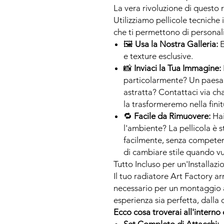
La vera rivoluzione di questo r
Utilizziamo pellicole tecniche 
che ti permettono di personal
🖼
Usa la Nostra Galleria:
E
e texture esclusive.
📸
Inviaci la Tua Immagine:
particolarmente? Un paesag
astratta? Contattaci via ch
la trasformeremo nella finit
🔁
Facile da Rimuovere:
Hai
l'ambiente? La pellicola è 
facilmente, senza competen
di cambiare stile quando vu
Tutto Incluso per un'Installaz
Il tuo radiatore Art Factory ar
necessario per un montaggio a
esperienza sia perfetta, dalla
Ecco cosa troverai all'interno 