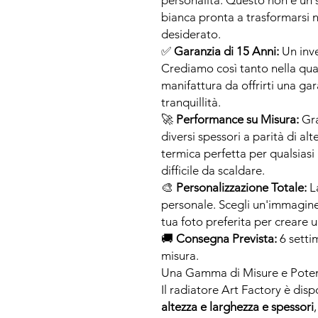
personalità. Questo non è un 
bianca pronta a trasformarsi 
desiderato.
✅
Garanzia di 15 Anni:
Un inv
Crediamo così tanto nella quali
manifattura da offrirti una gar
tranquillità.
🚀
Performance su Misura:
Gra
diversi spessori a parità di al
termica perfetta per qualsiasi
difficile da scaldare.
🎨
Personalizzazione Totale:
L
personale. Scegli un'immagine 
tua foto preferita per creare
🚚
Consegna Prevista:
6 setti
misura.
Una Gamma di Misure e Poten
Il radiatore Art Factory è disp
altezza e larghezza e spessori