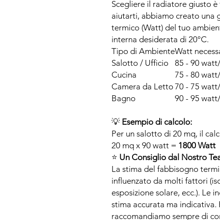
Scegliere il radiatore giusto 
aiutarti, abbiamo creato una 
termico (Watt) del tuo ambie
interna desiderata di 20°C.
Tipo di Ambiente
Watt necess
Salotto / Ufficio
85 - 90 wat
Cucina
75 - 80 wat
Camera da Letto
70 - 75 wat
Bagno
90 - 95 wat
💡
Esempio di calcolo:
Per un salotto di 20 mq, il calc
20 mq x 90 watt =
1800 Watt
⭐
Un Consiglio dal Nostro Te
La stima del fabbisogno termi
influenzato da molti fattori (i
esposizione solare, ecc.). Le 
stima accurata ma indicativa. P
raccomandiamo sempre di con