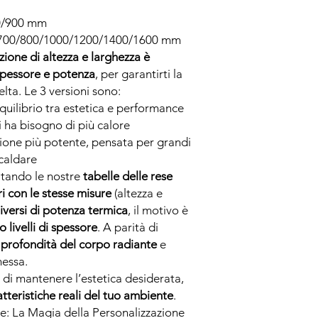
0/900 mm
700/800/1000/1200/1400/1600 mm
ione di altezza e larghezza è
 spessore e potenza
, per garantirti la
elta. Le 3 versioni sono:
quilibrio tra estetica e performance
i ha bisogno di più calore
sione più potente, pensata per grandi
scaldare
tando le nostre
tabelle delle rese
i con le stesse misure
(altezza e
diversi di potenza termica
, il motivo è
 livelli di spessore
. A parità di
 profondità del corpo radiante
e
messa.
di mantenere l’estetica desiderata,
atteristiche reali del tuo ambiente
.
e: La Magia della Personalizzazione