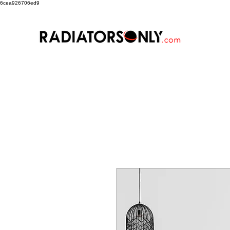
6cea926706ed9
Art Factory
TMR
Sterling 