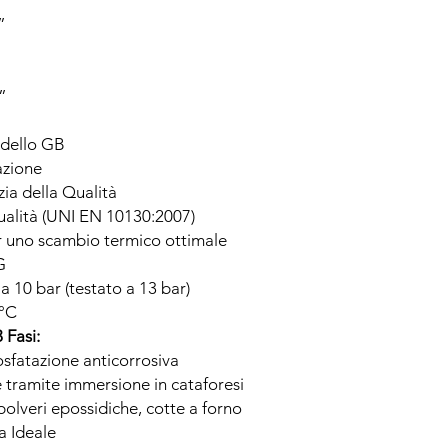
”
2”
dello GB
lazione
ia della Qualità
qualità (UNI EN 10130:2007)
 uno scambio termico ottimale
G
 a 10 bar (testato a 13 bar)
°C
 Fasi:
osfatazione anticorrosiva
 tramite immersione in cataforesi
 polveri epossidiche, cotte a forno
a Ideale