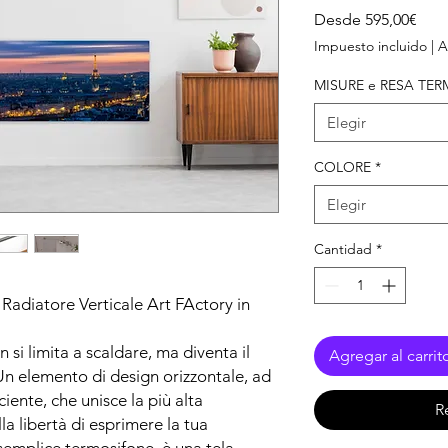
Prec
Desde
595,00€
de
Impuesto incluido
|
A
ofer
MISURE e RESA TER
Elegir
COLORE
*
Elegir
Cantidad
*
: Radiatore Verticale Art FActory in
si limita a scaldare, ma diventa il
Agregar al carrit
Un elemento di design orizzontale, ad
ciente, che unisce la più alta
R
la libertà di esprimere la tua