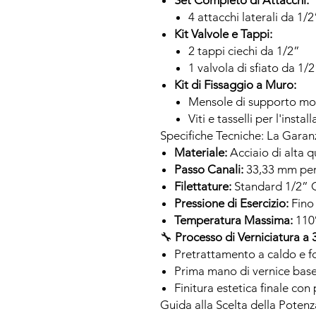
Set Completo di Attacchi:
4 attacchi laterali da 1/2
Kit Valvole e Tappi:
2 tappi ciechi da 1/2”
1 valvola di sfiato da 1/
Kit di Fissaggio a Muro:
Mensole di supporto mo
Viti e tasselli per l'instal
Specifiche Tecniche: La Garanz
Materiale:
Acciaio di alta 
Passo Canali:
33,33 mm per
Filettature:
Standard 1/2” 
Pressione di Esercizio:
Fino
Temperatura Massima:
110
🔧
Processo di Verniciatura a 3
Pretrattamento a caldo e f
Prima mano di vernice base
Finitura estetica finale con
Guida alla Scelta della Potenz