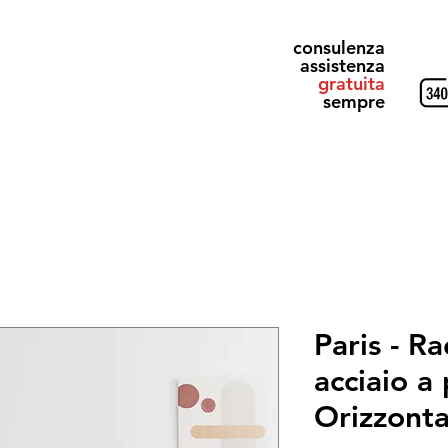
consulenza
assistenza
gratuita
sempre
& Gray
Alluminio Design
Elettrici
Ricevi il Catalogo
Paris - Ra
acciaio a 
Orizzonta