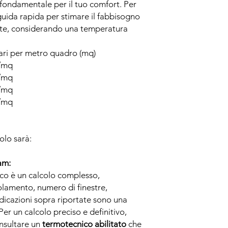
è fondamentale per il tuo comfort. Per
guida rapida per stimare il fabbisogno
nte, considerando una temperatura
ari per metro quadro (mq)
t/mq
t/mq
t/mq
t/mq
olo sarà:
am:
co è un calcolo complesso,
solamento, numero di finestre,
indicazioni sopra riportate sono una
er un calcolo preciso e definitivo,
sultare un
termotecnico abilitato
che