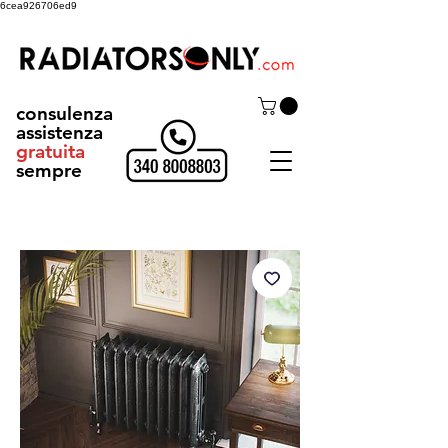
6cea926706ed9
consulenza
assistenza
gratuita
sempre