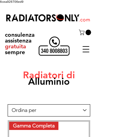
6cea926706ed9
consulenza
assistenza
gratuita
sempre
Radiatori di
Alluminio
Gamma Completa