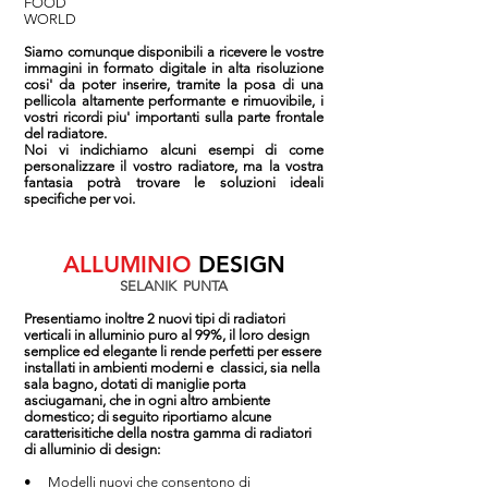
FOOD
WORLD
Siamo comunque disponibili a ricevere le vostre
immagini in formato digitale in alta risoluzione
cosi' da poter inserire, tramite la posa di una
pellicola altamente performante e rimuovibile, i
vostri ricordi piu' importanti sulla parte frontale
del radiatore
.
Noi vi indichiamo alcuni esempi di come
personalizzare il vostro radiatore, ma la vostra
fantasia potrà trovare le soluzioni ideali
specifiche per voi.
ALLUMINIO
DESIGN
SELANIK PUNTA
Presentiamo inoltre 2 nuovi tipi di radiatori
verticali in alluminio puro al 99%, il loro design
semplice ed elegante li rende perfetti per essere
installati in ambienti moderni e classici, sia nella
sala bagno, dotati di maniglie porta
asciugamani, che in ogni altro ambiente
domestico; di seguito riportiamo alcune
caratterisitiche della nostra gamma di radiatori
di alluminio di design:
• Modelli nuovi che consentono di