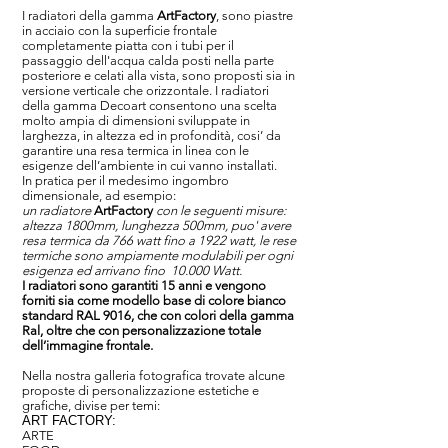
I radiatori della gamma
ArtFactory
, sono piastre
in acciaio con la superficie frontale
completamente piatta con i tubi per il
passaggio dell'acqua calda posti nella parte
posteriore e celati alla vista, sono proposti sia in
versione verticale che orizzontale. I radiatori
della gamma Decoart consentono una scelta
molto ampia di dimensioni sviluppate in
larghezza, in altezza ed in profondità, cosi’ da
garantire una resa termica in linea con le
esigenze dell’ambiente in cui vanno installati.
In pratica per il medesimo ingombro
dimensionale, ad esempio:
un radiatore
ArtFactory
con le seguenti misure:
altezza 1800mm, lunghezza 500mm, puo' avere
resa termica da 766 watt fino a 1922 watt
, le rese
termiche sono ampiamente modulabili per ogni
esigenza ed arrivano fino 10.000 Watt.
I radiatori sono garantiti 15 anni e vengono
forniti sia come modello base di colore bianco
standard RAL 9016, che con colori della gamma
Ral, oltre che con personalizzazione totale
dell’immagine frontale.
Nella nostra galleria fotografica trovate alcune
proposte di personalizzazione estetiche e
grafiche, divise per temi:
ART FACTORY:
ARTE