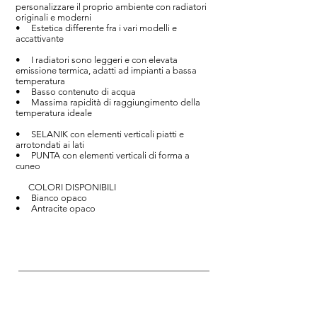
personalizzare il proprio ambiente con radiatori
originali e moderni
• Estetica differente fra i vari modelli e
accattivante
• I radiatori sono leggeri e con elevata
emissione termica, adatti ad impianti a bassa
temperatura
• Basso contenuto di acqua
• Massima rapidità di raggiungimento della
temperatura ideale
• SELANIK con elementi verticali piatti e
arrotondati ai lati
• PUNTA con elementi verticali di forma a
cuneo
COLORI DISPONIBILI
• Bianco opaco
• Antracite opaco
Accettiamo i seguenti metodi di pagamento