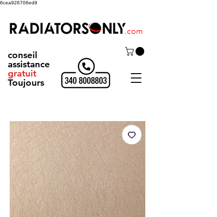
6cea926706ed9
conseil
assistance
gratuit
Toujours