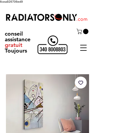
6cea926706ed9
conseil
assistance
gratuit
Toujours