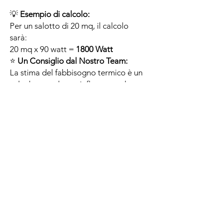
💡
Esempio di calcolo:
Per un salotto di 20 mq, il calcolo
sarà:
20 mq x 90 watt =
1800 Watt
⭐
Un Consiglio dal Nostro Team:
La stima del fabbisogno termico è un
calcolo complesso, influenzato da
molti fattori (isolamento, numero di
finestre, esposizione solare, ecc.). Le
indicazioni sopra riportate sono una
stima accurata ma indicativa. Per un
calcolo preciso e definitivo,
raccomandiamo sempre di consultare
un
termotecnico abilitato
che possa
valutare le specifiche uniche della tua
abitazione.