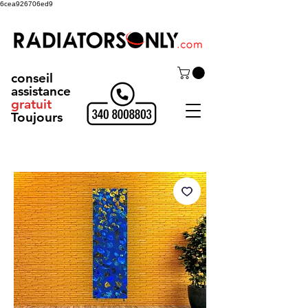
6cea926706ed9
conseil
assistance
gratuit
Toujours