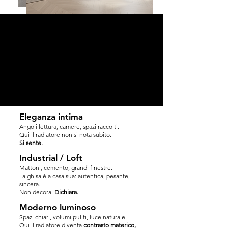
Eleganza intima
​Angoli lettura, camere, spazi raccolti.
Qui il radiatore non si nota subito.
Si sente.
Industrial / Loft
Mattoni, cemento, grandi finestre.
La ghisa è a casa sua: autentica, pesante,
sincera.
Non decora.
Dichiara.
Moderno luminoso
​Spazi chiari, volumi puliti, luce naturale.
Qui il radiatore diventa
contrasto materico,