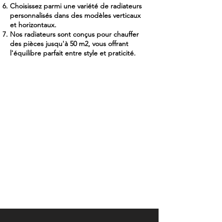
Choisissez parmi une variété de radiateurs
personnalisés dans des modèles verticaux
et horizontaux.
Nos radiateurs sont conçus pour chauffer
des pièces jusqu'à 50 m2, vous offrant
l'équilibre parfait entre style et praticité.
esclusività reale
Oggetti destinati a
restare
Ogni modello è pensato per:
ambienti residenziali di alto livello
progetti curati da architetti e interior designer
clienti che cercano qualità definitiva, non
tendenze
La ghisa non segue la moda.
La attraversa.