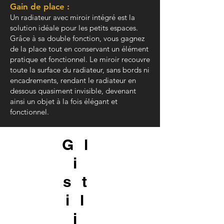
Gain de place :
Un radiateur avec miroir intégré est la
solution idéale pour les petits espaces.
Grâce à sa double fonction, vous gagnez
de la place tout en conservant un élément
pratique et fonctionnel. Le miroir recouvre
toute la surface du radiateur, sans bords ni
encadrements, rendant le radiateur en
dessous quasiment invisible, devenant
ainsi un objet à la fois élégant et
fonctionnel.
Gl
i
st
il
i