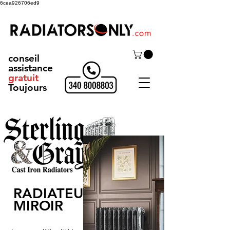
6cea926706ed9
conseil
assistance
gratuit
Toujours
RADIATEUR
MIROIR