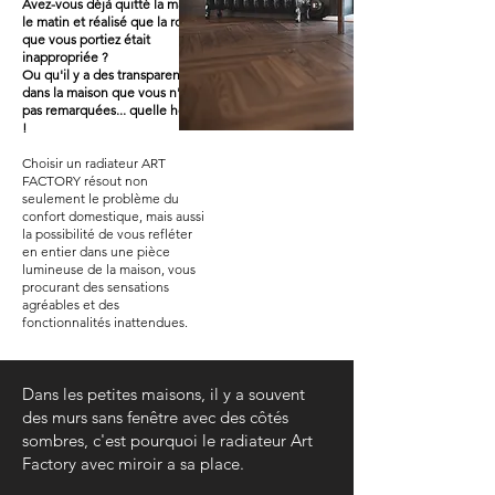
Avez-vous déjà quitté la maison
le matin et réalisé que la robe
que vous portiez était
inappropriée ?
Ou qu'il y a des transparences
dans la maison que vous n'aviez
pas remarquées... quelle honte
!
Choisir un radiateur ART
FACTORY résout non
seulement le problème du
confort domestique, mais aussi
la possibilité de vous refléter
en entier dans une pièce
lumineuse de la maison, vous
procurant des sensations
agréables et des
fonctionnalités inattendues.
Dans les petites maisons, il y a souvent
des murs sans fenêtre avec des côtés
sombres, c'est pourquoi le radiateur Art
Factory avec miroir a sa place.