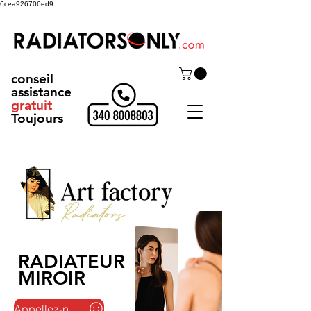
6cea926706ed9
conseil
assistance
gratuit
Toujours
RADIATEUR
MIROIR
Appellez-nous