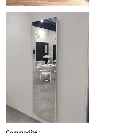
Commodité
: