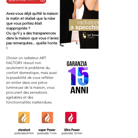
Avez-vous déjà quitté la maison
le matin et réalisé que la robe
que vous portiez était
inappropriée ?
Ou qu'il y a des transparences
dans la maison que vous n'aviez
pas remarquées... quelle honte
!
Choisir un radiateur ART
FACTORY résout non
seulement le problème du
confort domestique, mais aussi
la possibilité de vous refléter
en entier dans une pièce
lumineuse de la maison, vous
procurant des sensations
agréables et des
fonctionnalités inattendues.