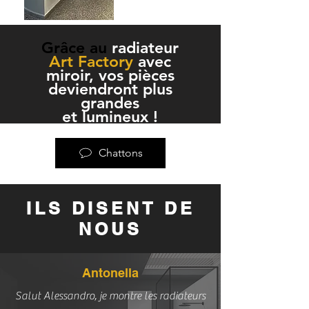
Grâce au
radiateur
Art Factory
avec
miroir, vos pièces
deviendront plus
grandes
et lumineux !
Chattons
ILS DISENT DE
NOUS
Antonella
Salut Alessandro, je montre les radiateurs