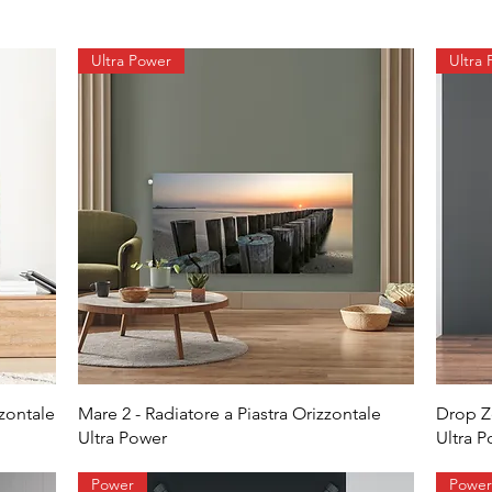
Ultra Power
Ultra
zzontale
Mare 2 - Radiatore a Piastra Orizzontale
Drop Ze
Ultra Power
Ultra 
Power
Power