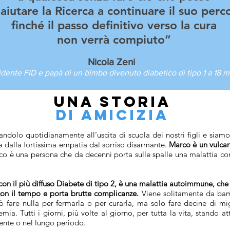
aiutare la Ricerca a continuare il suo perc
finché il passo definitivo verso la cura
non verrà compiuto”
Nicola Zeni
idente FID e papà di un bimbo divenuto diabetico di tipo 1 a 18 m
Una storia
di amicizia
andolo quotidianamente all’uscita di scuola dei nostri figli e siam
 dalla f
ortissima empatia dal sorriso disarmante.
Marco è un vulcano
o è una persona che da decenni porta sulle spalle una malattia comp
con il più diffuso Diabete di tipo 2, è una malattia autoimmune, che 
con il tempo e porta brutte complicanze.
Viene solitamente da bamb
 fare nulla per fermarla o per curarla, ma solo fare decine di migl
icemia. Tutti i giorni, più volte al giorno, per tutta la vita, stand
ente o nel lungo periodo.