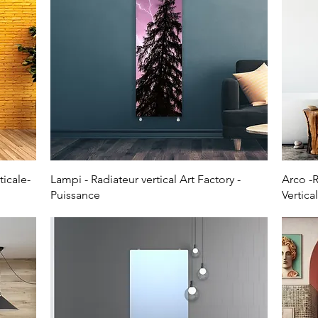
ticale-
Lampi - Radiateur vertical Art Factory -
Arco -R
Puissance
Vertica