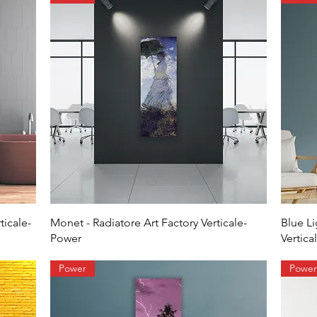
ticale-
Monet - Radiatore Art Factory Verticale-
Blue Li
Power
Vertica
Power
Power