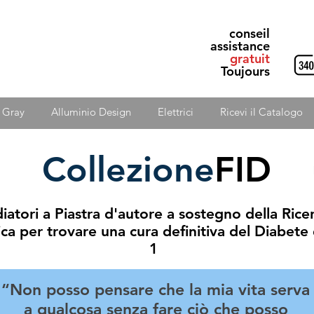
conseil
assistance
gratuit
Toujours
& Gray
Alluminio Design
Elettrici
Ricevi il Catalogo
Collezione
FID
iatori a Piastra d'autore a sostegno della Rice
ica per trovare una cura definitiva del Diabete 
1
“Non posso pensare che la mia vita serva
a qualcosa senza fare ciò che posso