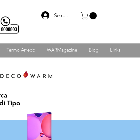
Se connecter
Termo Arredo
WARMagazine
Blog
Links
rca
di Tipo