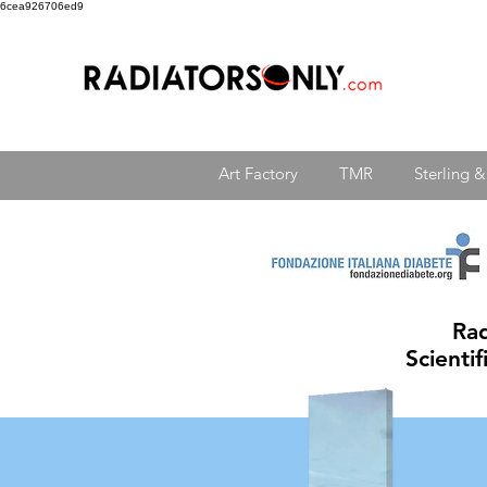
6cea926706ed9
Art Factory
TMR
Sterling 
Rad
Scientif