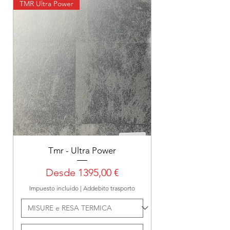
TMR Ultra Power
Tmr - Ultra Power
Precio de oferta
Desde
1395,00 €
Impuesto incluido
|
Addebito trasporto