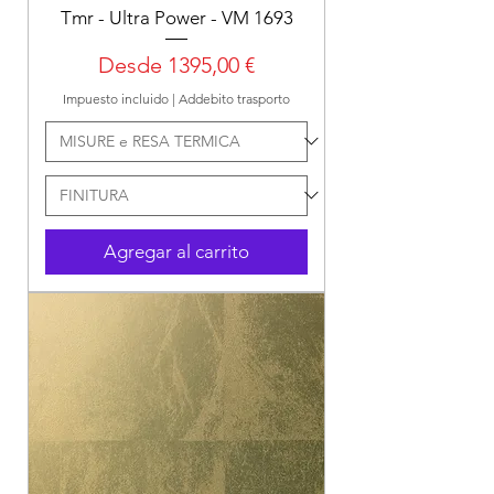
Tmr - Ultra Power - VM 1693
Precio de oferta
Desde
1395,00 €
Impuesto incluido
|
Addebito trasporto
Agregar al carrito