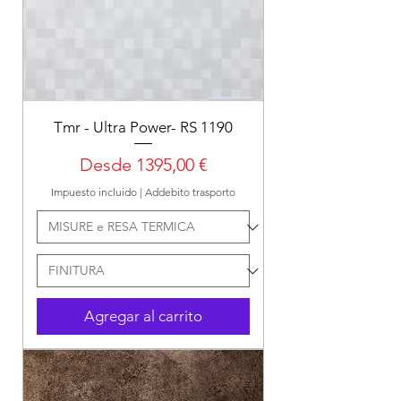
Tmr - Ultra Power- RS 1190
Precio de oferta
Desde
1395,00 €
Impuesto incluido
|
Addebito trasporto
Agregar al carrito