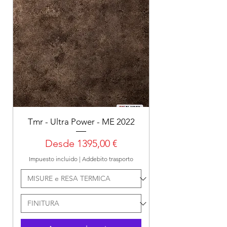
Tmr - Ultra Power - ME 2022
Precio de oferta
Desde
1395,00 €
Impuesto incluido
|
Addebito trasporto