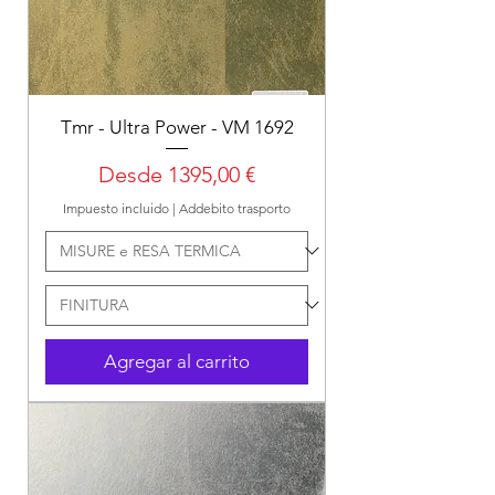
Tmr - Ultra Power - VM 1692
Precio de oferta
Desde
1395,00 €
Impuesto incluido
|
Addebito trasporto
Agregar al carrito