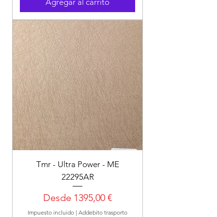
Agregar al carrito
Tmr - Ultra Power - ME
22295AR
Precio de oferta
Desde
1395,00 €
Impuesto incluido
|
Addebito trasporto