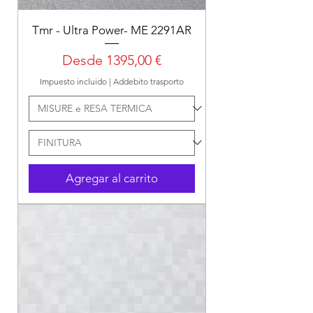
Tmr - Ultra Power- ME 2291AR
Precio de oferta
Desde
1395,00 €
Impuesto incluido
|
Addebito trasporto
Agregar al carrito