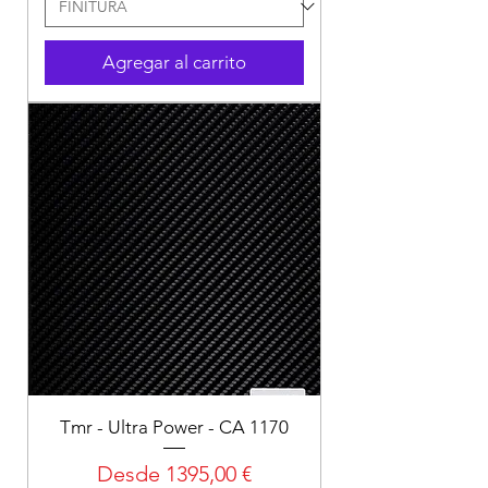
Agregar al carrito
Tmr - Ultra Power - CA 1170
Precio de oferta
Desde
1395,00 €