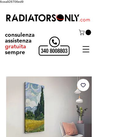
6cea926706ed9
consulenza
assistenza
gratuita
sempre