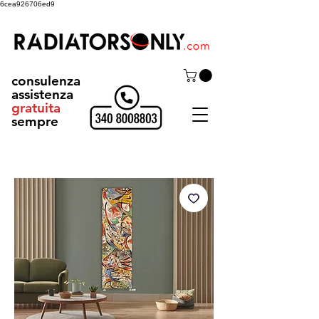
6cea926706ed9
consulenza
assistenza
gratuita
sempre