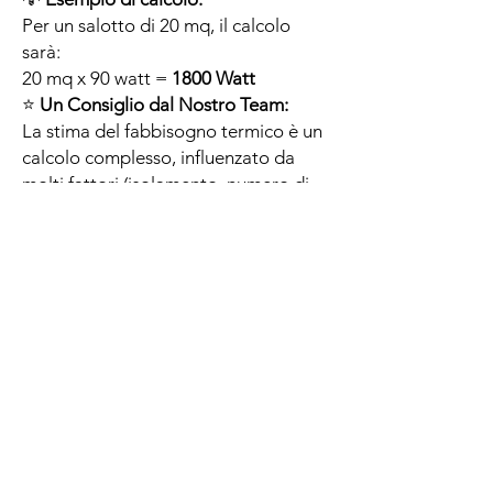
Per un salotto di 20 mq, il calcolo
sarà:
20 mq x 90 watt =
1800 Watt
⭐
Un Consiglio dal Nostro Team:
La stima del fabbisogno termico è un
calcolo complesso, influenzato da
molti fattori (isolamento, numero di
finestre, esposizione solare, ecc.). Le
indicazioni sopra riportate sono una
stima accurata ma indicativa. Per un
calcolo preciso e definitivo,
raccomandiamo sempre di consultare
un
termotecnico abilitato
che possa
valutare le specifiche uniche della tua
abitazione.
.