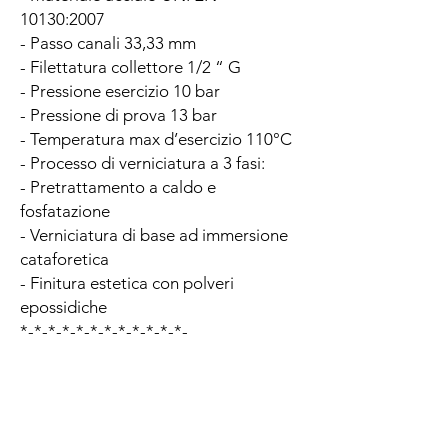
10130:2007
- Passo canali 33,33 mm
- Filettatura collettore 1/2 “ G
- Pressione esercizio 10 bar
- Pressione di prova 13 bar
- Temperatura max d’esercizio 110°C
- Processo di verniciatura a 3 fasi:
- Pretrattamento a caldo e
fosfatazione
- Verniciatura di base ad immersione
cataforetica
- Finitura estetica con polveri
epossidiche
*-*-*-*-*-*-*-*-*-*-*-*-
CALCOLATORE WATT AMBIENTI
Calcolare i Watt in base alle
dimensioni della stanza.
Considerando la temperatura interna