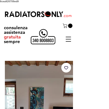
6cea926706ed9
consulenza
assistenza
gratuita
sempre