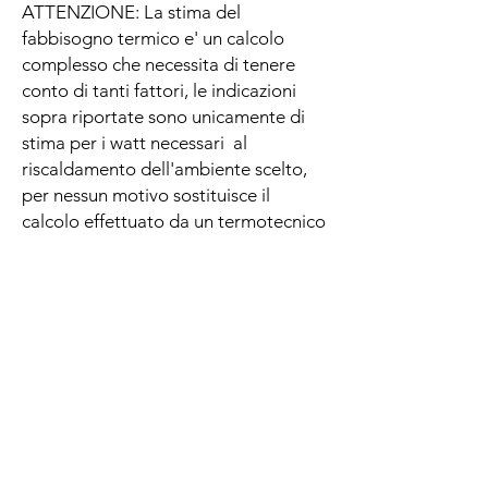
ATTENZIONE: La stima del
fabbisogno termico e' un calcolo
complesso che necessita di tenere
conto di tanti fattori, le indicazioni
sopra riportate sono unicamente di
stima per i watt necessari al
riscaldamento dell'ambiente scelto,
per nessun motivo sostituisce il
calcolo effettuato da un termotecnico
abilitato .
**********************
.
.
Guida alla conoscenza di Art Factory
Domande e risposte