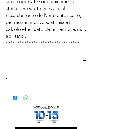
sopra riportate sono unicamente di
stima per i watt necessari al
riscaldamento dell'ambiente scelto,
per nessun motivo sostituisce il
calcolo effettuato da un termotecnico
abilitato .
********************************
.
.
Guida alla conoscenza di Art Factory
Domande e risposte
TECNICHE - PRODUTTIVE
Come è fatto il radiatore a piastra Art
Factory?
Il radiatore Art Factory è formato da una