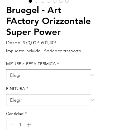
Bruegel - Art
FActory Orizzontale
Super Power
Precio
Precio
Desde
 970,00 € 
601,40€
de
Impuesto incluido
|
Addebito trasporto
oferta
MISURE e RESA TERMICA
*
FINITURA
*
Cantidad
*