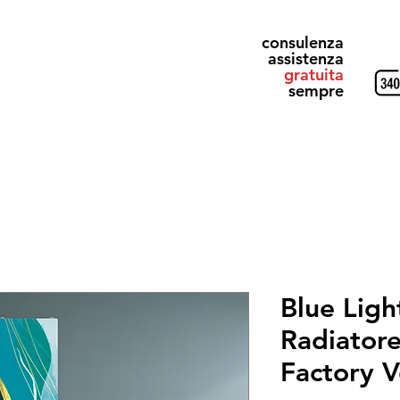
consulenza
assistenza
gratuita
sempre
& Gray
Alluminio Design
Elettrici
Ricevi il Catalogo
Blue Ligh
Radiatore
Factory V