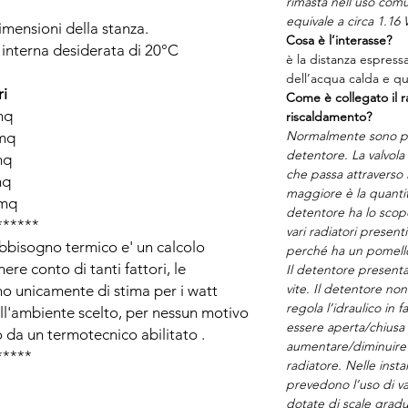
rimasta nell’uso comu
equivale a circa 1.16 
imensioni della stanza.
Cosa è l’interasse?
interna desiderata di 20°C
è la distanza espress
dell’acqua calda e que
i
Come è collegato il ra
mq
riscaldamento?
Normalmente sono pr
mq
detentore. La valvola 
mq
che passa attraverso 
mq
maggiore è la quantit
mq
detentore ha lo scopo 
******
vari radiatori presenti
bisogno termico e' un calcolo
perché ha un pomell
re conto di tanti fattori, le
Il detentore presenta
vite. Il detentore n
no unicamente di stima per i watt
regola l’idraulico in f
ll'ambiente scelto, per nessun motivo
essere aperta/chius
to da un termotecnico abilitato .
aumentare/diminuire i
*****
radiatore. Nelle inst
prevedono l’uso di v
dotate di scale gradu