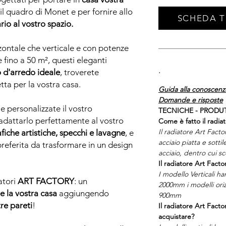
il quadro di Monet e per fornire allo
SCHEDA 
.
rio al vostro spazio.
zzontale che verticale e con potenze
 fino a 50 m², questi eleganti
.
d'arredo ideale
, troverete
tta per la vostra casa.
Guida alla conoscenza
Domande e risposte
e personalizzate il vostro
TECNICHE - PRODU
adattarlo perfettamente al vostro
Come è fatto il radiat
Il radiatore Art Facto
fiche artistiche,
specchi e lavagne
, e
acciaio piatta e sottil
referita da trasformare in un design
acciaio, dentro cui s
Il radiatore Art Facto
I modello Verticali h
atori
ART FACTORY
: un
2000mm i modelli oriz
e la vostra casa
aggiungendo
900mm
tre pareti
!
Il radiatore Art Facto
acquistare?