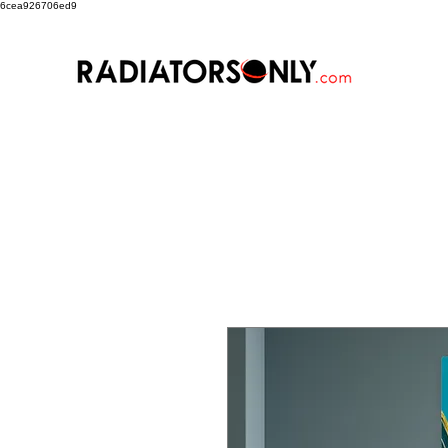
6cea926706ed9
Art Factory
TMR
Sterling 