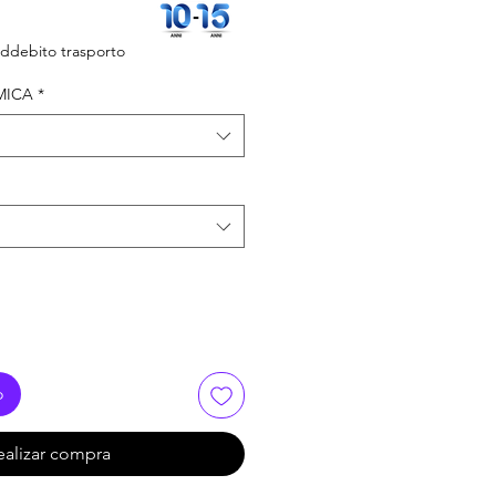
ecio
ddebito trasporto
erta
MICA
*
o
ealizar compra