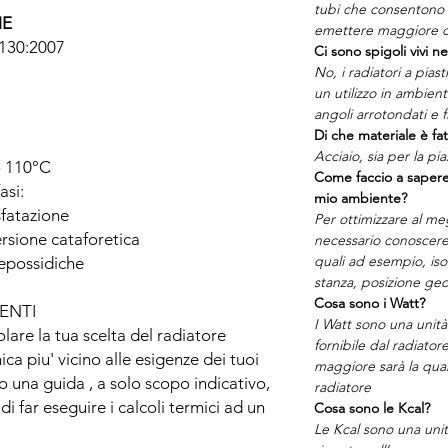
tubi che consentono a
HE
emettere maggiore c
0130:2007
Ci sono spigoli vivi ne
No, i radiatori a pias
un utilizzo in ambien
angoli arrotondati e fi
Di che materiale è fat
Acciaio, sia per la pia
o 110°C
Come faccio a sapere
asi:
mio ambiente?
sfatazione
Per ottimizzare al me
ersione cataforetica
necessario conoscere 
quali ad esempio, is
 epossidiche
stanza, posizione geo
Cosa sono i Watt?
ENTI
I Watt sono una unità
olare la tua scelta del radiatore
fornibile dal radiato
ca piu' vicino alle esigenze dei tuoi
maggiore sarà la quant
o una guida , a solo scopo indicativo,
radiatore
far eseguire i calcoli termici ad un
Cosa sono le Kcal?
Le Kcal sono una unit