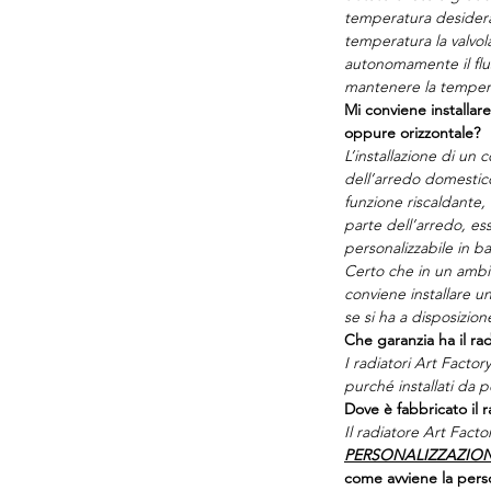
temperatura desidera
temperatura la valvo
autonomamente il fl
mantenere la temper
Mi conviene installare
oppure orizzontale?
L’installazione di un
dell’arredo domestico
funzione riscaldante, 
parte dell’arredo, 
personalizzabile in ba
Certo che in un ambien
conviene installare un
se si ha a disposizion
Che garanzia ha il rad
I radiatori Art Facto
purché installati da p
Dove è fabbricato il r
Il radiatore Art Factor
PERSONALIZZAZIO
come avviene la perso