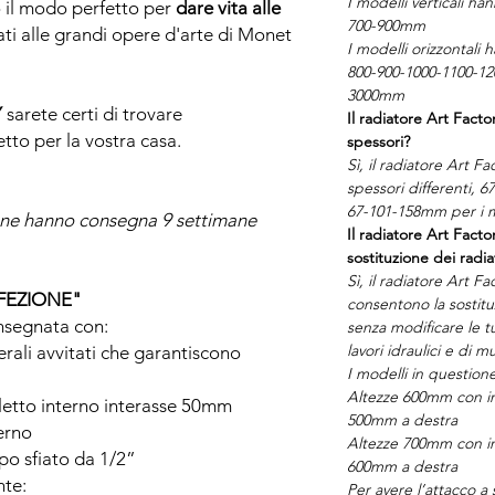
I modelli verticali h
o il modo perfetto per
dare vita alle
700-900mm
ati alle grandi opere d'arte di Monet
I modelli orizzontali
800-900-1000-1100-12
3000mm
Y
sarete certi di trovare
Il radiatore Art Facto
etto per la vostra casa.
spessori?
Sì, il radiatore Art Fa
spessori differenti, 6
67-101-158mm per i mo
ione hanno consegna 9 settimane
Il radiatore Art Facto
sostituzione dei radia
Sì, il radiatore Art F
FEZIONE"
consentono la sostituz
onsegnata con:
senza modificare le t
lavori idraulici e di m
terali avvitati che garantiscono
I modelli in question
Altezze 600mm con in
filetto interno interasse 50mm
500mm a destra
terno
Altezze 700mm con in
ppo sfiato da 1/2”
600mm a destra
nte:
Per avere l’attacco a 