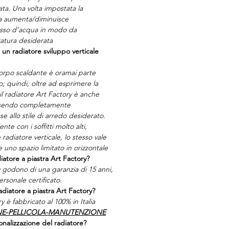
ta. Una volta impostata la
la aumenta/diminuisce
usso d’acqua in modo da
atura desiderata
 un radiatore sviluppo verticale
 corpo scaldante è oramai parte
; quindi, oltre ad esprimere la
il radiatore Art Factory è anche
essendo completamente
se allo stile di arredo desiderato.
te con i soffitti molto alti,
 radiatore verticale, lo stesso vale
e uno spazio limitato in orizzontale
iatore a piastra Art Factory?
ry godono di una garanzia di 15 anni,
ersonale certificato.
adiatore a piastra Art Factory?
y è fabbricato al 100% in Italia
NE-PELLICOLA-MANUTENZIONE
nalizzazione del radiatore?