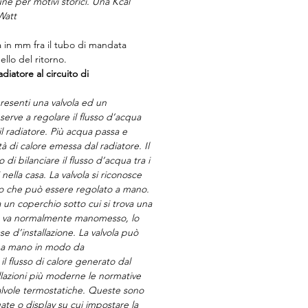
ne per motivi storici. Una Kcal
Watt
a in mm fra il tubo di mandata
llo del ritorno.
diatore al circuito di
esenti una valvola ed un
serve a regolare il flusso d’acqua
il radiatore. Più acqua passa e
à di calore emessa dal radiatore. Il
di bilanciare il flusso d’acqua tra i
 nella casa. La valvola si riconosce
o che può essere regolato a mano.
 un coperchio sotto cui si trova una
on va normalmente manomesso, lo
ase d’installazione. La valvola può
a a mano in modo da
l flusso di calore generato dal
allazioni più moderne le normative
alvole termostatiche. Queste sono
ate o display su cui impostare la