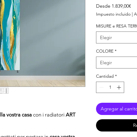
Pr
Desde
1.839,00€
de
Impuesto incluido
|
A
of
MISURE e RESA TER
Elegir
COLORE
*
Elegir
Cantidad
*
Agregar al carrit
lla vostra casa
con i radiatori
ART
R
ogettati per portare in
casa vostra