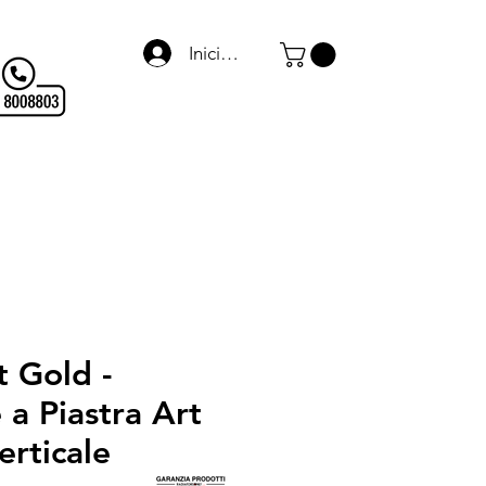
Iniciar sesión
Termo Arredo
WARMagazine
Blog
Links
t Gold -
 a Piastra Art
erticale