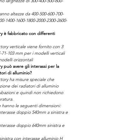
anno larghezze di 300-400-500-600-
 hanno altezze da 400-500-600-700-
00-1400-1600-1800-2000-2300-2600-
ry è fabbricato con differenti
ctory verticale viene fornito con 3
7-71-103 mm per i modelli verticali
delli orizzontali
ry può avere gli interassi per la
tori di alluminio?
actory ha misure speciale che
ione dei radiatori di alluminio
ubazioni e quindi non richiedono
uratura.
e hanno le seguenti dimensioni:
terasse doppio 540mm a sinistra e
terasse doppio 640mm sinistra e
sinistra con interasse alluminio H