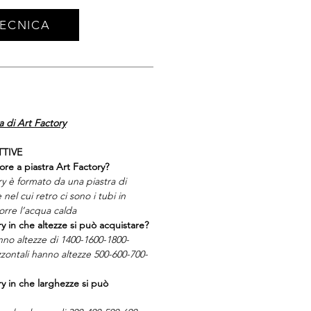
TECNICA
 di Art Factory
TTIVE
ore a piastra Art Factory?
ry è formato da una piastra di
e nel cui retro ci sono i tubi in
corre l’acqua calda
ry in che altezze si può acquistare?
anno altezze di 1400-1600-1800-
zontali hanno altezze 500-600-700-
ry in che larghezze si può