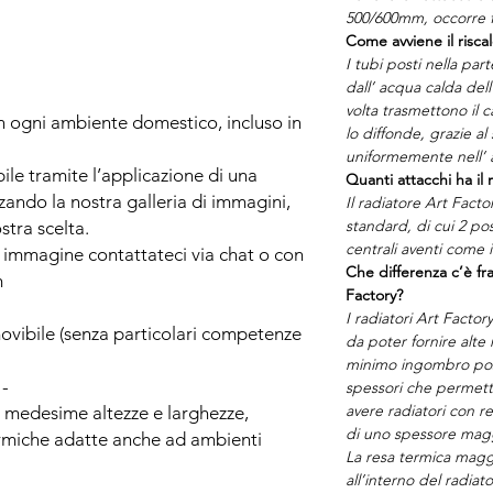
500/600mm, occorre f
Come avviene il risca
I tubi posti nella par
dall’ acqua calda del
volta trasmettono il ca
in ogni ambiente domestico, incluso in
lo diffonde, grazie al
uniformemente nell’
e tramite l’applicazione di una
Quanti attacchi ha il 
izzando la nostra galleria di immagini,
Il radiatore Art Fact
standard, di cui 2 post
tra scelta.
centrali aventi come 
a immagine contattateci via chat o con
Che differenza c’è fra
m
Factory?
I radiatori Art Factor
amovibile (senza particolari competenze
da poter fornire alte
minimo ingombro pos
 -
spessori che permet
avere radiatori con r
le medesime altezze e larghezze,
di uno spessore mag
ermiche adatte anche ad ambienti
La resa termica maggi
all’interno del radia