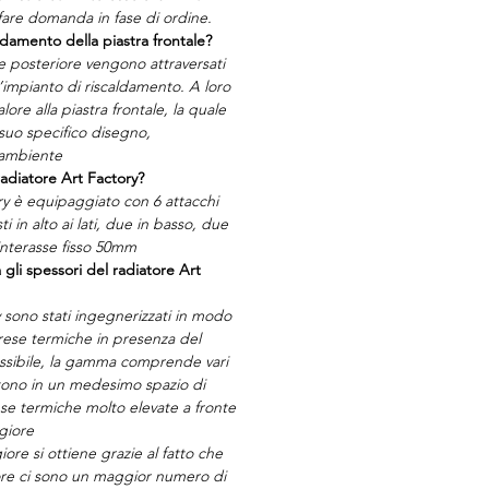
are domanda in fase di ordine.
ldamento della piastra frontale?
te posteriore vengono attraversati
l’impianto di riscaldamento. A loro
lore alla piastra frontale, la quale
 suo specifico disegno,
 ambiente
radiatore Art Factory?
ory è equipaggiato con 6 attacchi
i in alto ai lati, due in basso, due
interasse fisso 50mm
 gli spessori del radiatore Art
y sono stati ingegnerizzati in modo
 rese termiche in presenza del
sibile, la gamma comprende vari
tono in un medesimo spazio di
ese termiche molto elevate a fronte
giore
ore si ottiene grazie al fatto che
tore ci sono un maggior numero di