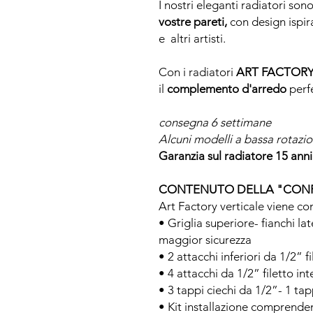
I nostri eleganti radiatori son
vostre pareti,
con design ispir
e altri artisti.
Con i radiatori
ART FACTOR
il
complemento d'arredo
perf
consegna 6 settimane
Alcuni modelli a bassa rotaz
Garanzia sul radiatore 15 anni
CONTENUTO DELLA "CON
Art Factory verticale viene c
• Griglia superiore- fianchi la
maggior sicurezza
• 2 attacchi inferiori da 1/2” 
• 4 attacchi da 1/2” filetto in
• 3 tappi ciechi da 1/2”- 1 ta
• Kit installazione comprende