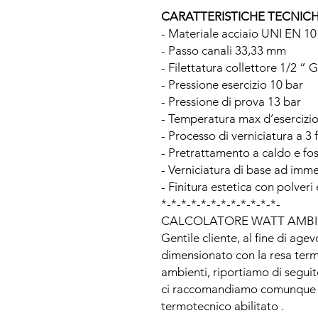
CARATTERISTICHE TECNIC
- Materiale acciaio UNI EN 1
- Passo canali 33,33 mm
- Filettatura collettore 1/2 “ G
- Pressione esercizio 10 bar
- Pressione di prova 13 bar
- Temperatura max d’esercizi
- Processo di verniciatura a 3 f
- Pretrattamento a caldo e fo
- Verniciatura di base ad imm
- Finitura estetica con polveri
*-*-*-*-*-*-*-*-*-*-*-*-
CALCOLATORE WATT AMBI
Gentile cliente, al fine di agev
dimensionato con la resa termi
ambienti, riportiamo di seguit
ci raccomandiamo comunque di 
termotecnico abilitato .