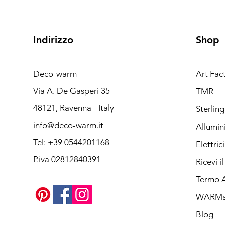
Indirizzo
Shop
Deco-warm
Art Fac
Via A. De Gasperi 35
TMR
48121, Ravenna - Italy
Sterlin
info@deco-warm.it
Allumin
Tel:
+39 0544201168
Elettrici
P.iva 02812840391
Ricevi i
Termo 
WARMa
Blog