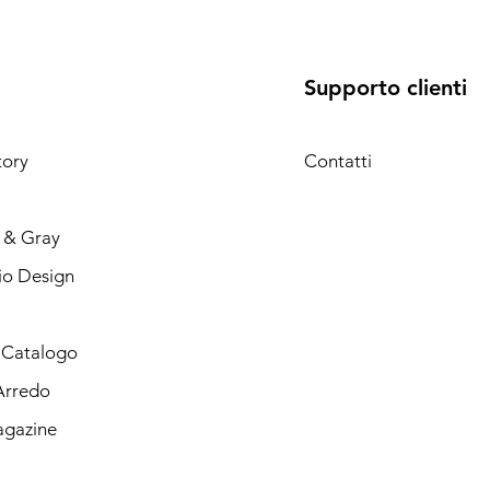
Supporto clienti
tory
Contatti
g & Gray
io Design
l Catalogo
Arredo
gazine