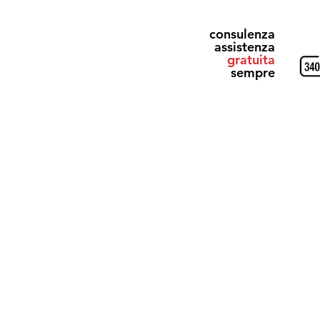
consulenza
assistenza
gratuita
sempre
& Gray
Alluminio Design
Elettrici
Ricevi il Catalogo