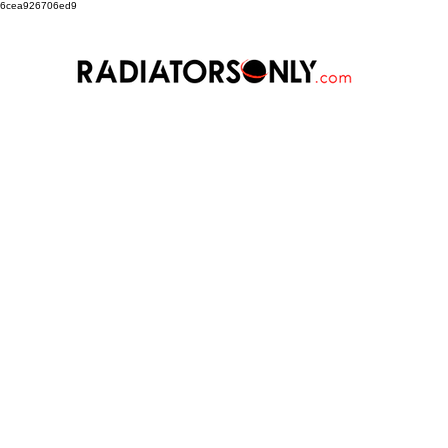
6cea926706ed9
Art Factory
TMR
Sterling 