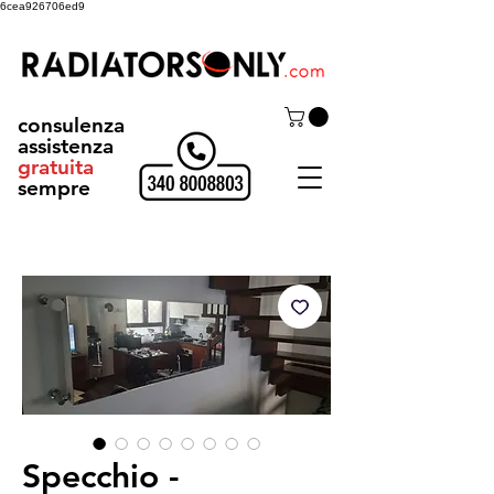
6cea926706ed9
consulenza
assistenza
gratuita
sempre
Specchio -