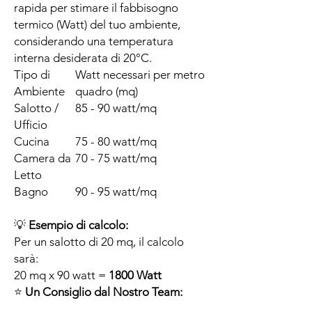
rapida per stimare il fabbisogno
termico (Watt) del tuo ambiente,
considerando una temperatura
interna desiderata di 20°C.
Tipo di
Watt necessari per metro
Ambiente
quadro (mq)
Salotto /
85 - 90 watt/mq
Ufficio
Cucina
75 - 80 watt/mq
Camera da
70 - 75 watt/mq
Letto
Bagno
90 - 95 watt/mq
💡
Esempio di calcolo:
Per un salotto di 20 mq, il calcolo
sarà:
20 mq x 90 watt =
1800 Watt
⭐
Un Consiglio dal Nostro Team:
La stima del fabbisogno termico è un