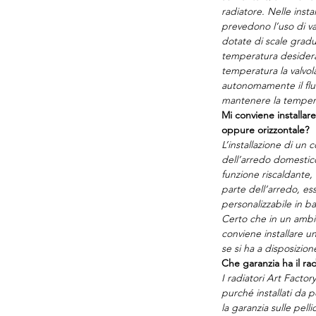
radiatore. Nelle inst
prevedono l’uso di v
dotate di scale gradu
temperatura desidera
temperatura la valvo
autonomamente il fl
mantenere la temper
Mi conviene installare
oppure orizzontale?
L’installazione di un
dell’arredo domestico
funzione riscaldante, 
parte dell’arredo, 
personalizzabile in ba
Certo che in un ambien
conviene installare un
se si ha a disposizion
Che garanzia ha il rad
I radiatori Art Facto
purché installati da p
la garanzia sulle pelli