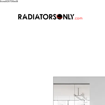
6cea926706ed9
Nuova pagina
Landing Page