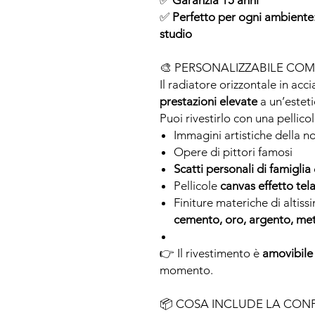
✅
Garanzia 15 anni
✅
Perfetto per ogni ambiente
studio
🎨 PERSONALIZZABILE COM
Il radiatore orizzontale in acci
prestazioni elevate
a un’este
Puoi rivestirlo con una pellico
Immagini artistiche della no
Opere di pittori famosi
Scatti personali di famiglia
Pellicole
canvas effetto tel
Finiture materiche di altiss
cemento, oro, argento, meta
👉 Il rivestimento è
amovibile 
momento.
📦 COSA INCLUDE LA CON