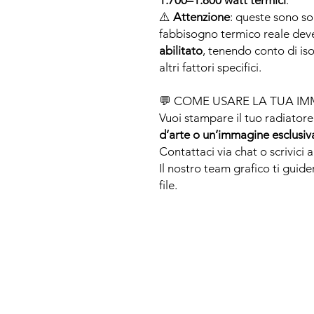
1.700–1.800 watt termici
.
⚠️
Attenzione
: queste sono sol
fabbisogno termico reale dev
abilitato
, tenendo conto di isol
altri fattori specifici.
💬 COME USARE LA TUA I
Vuoi stampare il tuo radiator
d’arte o un’immagine esclusiv
Contattaci via chat o scrivici
Il nostro team grafico ti guid
file.