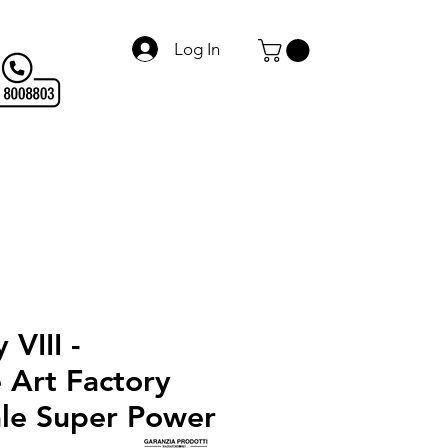
Log In
Alluminio Design
Servizi
Chi siamo
More
VIII -
 Art Factory
ale Super Power