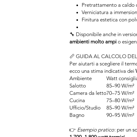
Pretrattamento a caldo 
Verniciatura a immersion
Finitura estetica con pol
🔧 Disponibile anche in versi
ambienti molto ampi
o esigen
📏 GUIDA AL CALCOLO DE
Per aiutarti a scegliere il ter
ecco una stima indicativa dei
Ambiente
Watt consiglia
Salotto
85–90 W/m²
Camera da letto
70–75 W/m²
Cucina
75–80 W/m²
Ufficio/Studio
85–90 W/m²
Bagno
90–95 W/m²
👉
Esempio pratico
: per un s