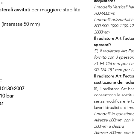
acquistare?
io
I modello Verticali h
aterali avvitati
per maggiore stabilità
700-900mm
I modelli orizzontali
” (interasse 50 mm)
800-900-1000-1100-12
3000mm
Il radiatore Art Facto
spessori?
Sì, il radiatore Art Fa
fornito con 3 spessori 
71-94-126 mm per i mo
90-124-181 mm per i m
Il radiatore Art Facto
E
sostituzione dei radia
 10130:2007
Sì, il radiatore Art F
consentono la sostituz
10 bar
senza modificare le t
ar
lavori idraulici e di m
I modelli in question
Altezze 600mm con in
500mm a destra
Altezze 700mm con in