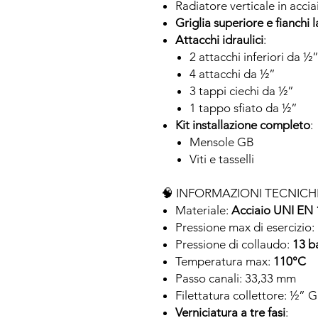
Radiatore verticale in accia
Griglia superiore e fianchi l
Attacchi idraulici
:
2 attacchi inferiori da ½
4 attacchi da ½”
3 tappi ciechi da ½”
1 tappo sfiato da ½”
Kit installazione completo
:
Mensole GB
Viti e tasselli
🧠 INFORMAZIONI TECNICH
Materiale:
Acciaio UNI EN
Pressione max di esercizio:
Pressione di collaudo:
13 b
Temperatura max:
110°C
Passo canali: 33,33 mm
Filettatura collettore: ½” G
Verniciatura a tre fasi
: