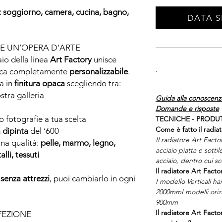
: soggiorno, camera, cucina, bagno,
DATA S
.
E UN’OPERA D’ARTE
aio della linea
Art Factory
unisce
.
tica completamente
personalizzabile
.
la in
finitura opaca
scegliendo tra:
stra galleria
Guida alla conoscenza
Domande e risposte
o fotografie a tua scelta
TECNICHE - PRODU
Come è fatto il radiat
a dipinta
del ‘600
Il radiatore Art Facto
ima qualità:
pelle, marmo, legno,
acciaio piatta e sottil
lli, tessuti
acciaio, dentro cui s
Il radiatore Art Facto
senza attrezzi
, puoi cambiarlo in ogni
I modello Verticali h
2000mmI modelli orizz
900mm
Il radiatore Art Facto
FEZIONE