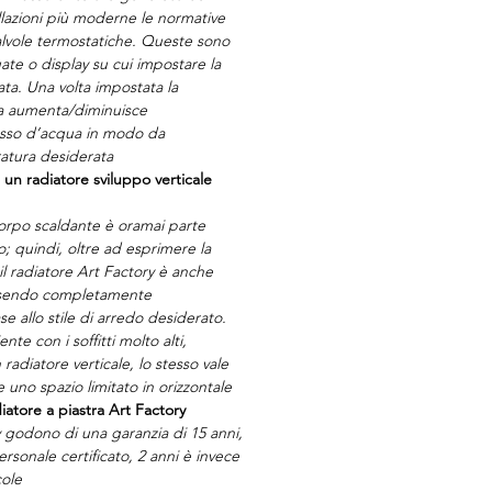
allazioni più moderne le normative
alvole termostatiche. Queste sono
ate o display su cui impostare la
ta. Una volta impostata la
la aumenta/diminuisce
usso d’acqua in modo da
atura desiderata
 un radiatore sviluppo verticale
 corpo scaldante è oramai parte
; quindi, oltre ad esprimere la
il radiatore Art Factory è anche
essendo completamente
se allo stile di arredo desiderato.
te con i soffitti molto alti,
 radiatore verticale, lo stesso vale
e uno spazio limitato in orizzontale
iatore a piastra Art Factory
ry godono di una garanzia di 15 anni,
ersonale certificato, 2 anni è invece
cole