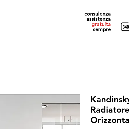
consulenza
assistenza
gratuita
sempre
Shop
ArtFactory exclusive
TMR
STIRLING & GRAY
Kandinsky 
Radiatore
Orizzont