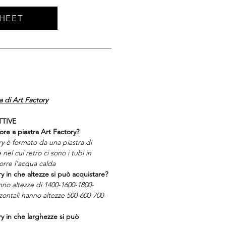
HEET
 di Art Factory
TTIVE
ore a piastra Art Factory?
ry è formato da una piastra di
e nel cui retro ci sono i tubi in
corre l’acqua calda
ry in che altezze si può acquistare?
anno altezze di 1400-1600-1800-
ontali hanno altezze 500-600-700-
ry in che larghezze si può