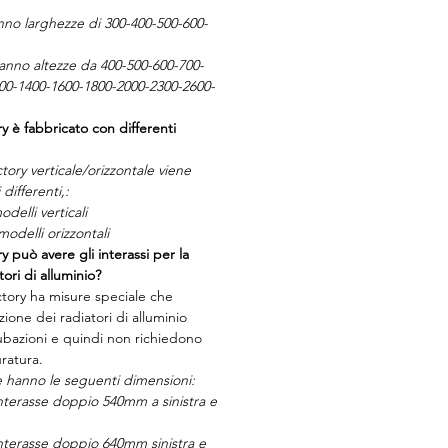
anno larghezze di 300-400-500-600-
 hanno altezze da 400-500-600-700-
00-1400-1600-1800-2000-2300-2600-
ry è fabbricato con differenti
ctory verticale/orizzontale viene
differenti,:
delli verticali
odelli orizzontali
ry può avere gli interassi per la
tori di alluminio?
actory ha misure speciale che
ione dei radiatori di alluminio
ubazioni e quindi non richiedono
uratura.
e hanno le seguenti dimensioni:
terasse doppio 540mm a sinistra e
terasse doppio 640mm sinistra e