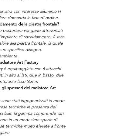
sinistra con interasse alluminio H
are domanda in fase di ordine.
ldamento della piastra frontale?
te posteriore vengono attraversati
l’impianto di riscaldamento. A loro
lore alla piastra frontale, la quale
 suo specifico disegno,
 ambiente
radiatore Art Factory
ory è equipaggiato con 6 attacchi
i in alto ai lati, due in basso, due
interasse fisso 50mm
 gli spessori del radiatore Art
y sono stati ingegnerizzati in modo
 rese termiche in presenza del
sibile, la gamma comprende vari
tono in un medesimo spazio di
ese termiche molto elevate a fronte
giore