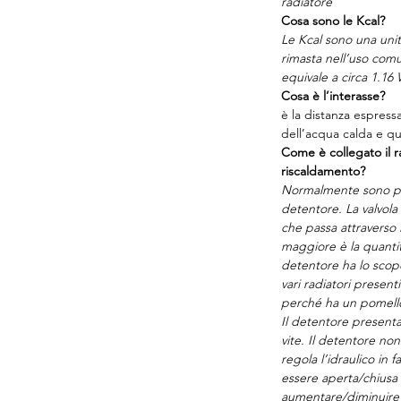
radiatore
Cosa sono le Kcal?
Le Kcal sono una unit
rimasta nell’uso comu
equivale a circa 1.16 
Cosa è l’interasse?
è la distanza espress
dell’acqua calda e que
Come è collegato il ra
riscaldamento?
Normalmente sono pr
detentore. La valvola 
che passa attraverso 
maggiore è la quantit
detentore ha lo scopo 
vari radiatori presenti
perché ha un pomell
Il detentore presenta
vite. Il detentore n
regola l’idraulico in f
essere aperta/chius
aumentare/diminuire i