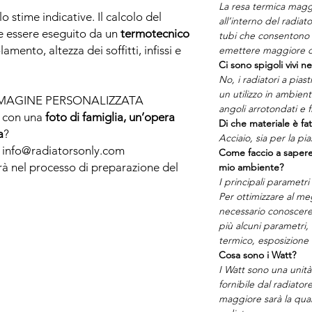
La resa termica maggi
o stime indicative. Il calcolo del
all’interno del radia
e essere eseguito da un
termotecnico
tubi che consentono a
amento, altezza dei soffitti, infissi e
emettere maggiore c
Ci sono spigoli vivi ne
No, i radiatori a pias
un utilizzo in ambien
MMAGINE PERSONALIZZATA
angoli arrotondati e fi
e con una
foto di famiglia, un’opera
Di che materiale è fat
a
?
Acciaio, sia per la pia
 a info@radiatorsonly.com
Come faccio a sapere
erà nel processo di preparazione del
mio ambiente?
I principali parametri
Per ottimizzare al me
necessario conoscere 
più alcuni parametri,
termico, esposizione 
Cosa sono i Watt?
I Watt sono una unità
fornibile dal radiato
maggiore sarà la quant