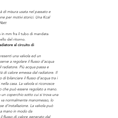
à di misura usata nel passato e
ne per motivi storici. Una Kcal
Watt
a in mm fra il tubo di mandata
llo del ritorno.
diatore al circuito di
esenti una valvola ed un
serve a regolare il flusso d’acqua
il radiatore. Più acqua passa e
à di calore emessa dal radiatore. Il
di bilanciare il flusso d’acqua tra i
 nella casa. La valvola si riconosce
o che può essere regolato a mano.
 un coperchio sotto cui si trova una
on va normalmente manomesso, lo
ase d’installazione. La valvola può
a a mano in modo da
l flusso di calore generato dal