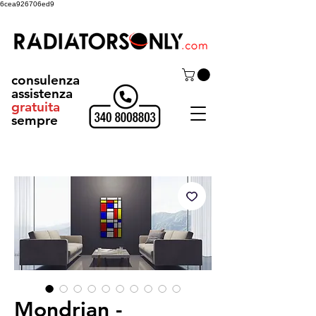
6cea926706ed9
consulenza
assistenza
gratuita
sempre
Mondrian -