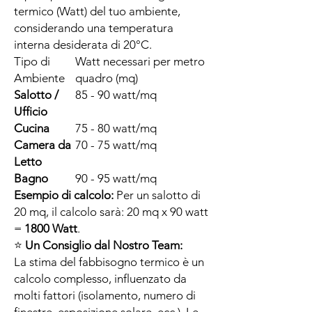
termico (Watt) del tuo ambiente,
considerando una temperatura
interna desiderata di 20°C.
Tipo di
Watt necessari per metro
Ambiente
quadro (mq)
Salotto /
85 - 90 watt/mq
Ufficio
Cucina
75 - 80 watt/mq
Camera da
70 - 75 watt/mq
Letto
Bagno
90 - 95 watt/mq
Esempio di calcolo:
Per un salotto di
20 mq, il calcolo sarà: 20 mq x 90 watt
=
1800 Watt
.
⭐
Un Consiglio dal Nostro Team:
La stima del fabbisogno termico è un
calcolo complesso, influenzato da
molti fattori (isolamento, numero di
finestre, esposizione solare, ecc.). Le