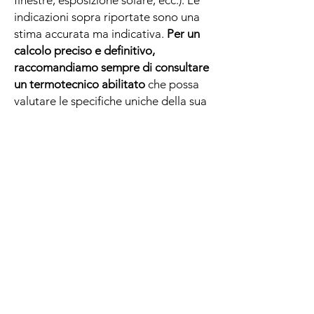
indicazioni sopra riportate sono una
stima accurata ma indicativa.
Per un
calcolo preciso e definitivo,
raccomandiamo sempre di consultare
un termotecnico abilitato
che possa
valutare le specifiche uniche della sua
abitazione.
.
.
Guida alla conoscenza di Art Factory
Domande e risposte
TECNICHE - PRODUTTIVE
Come è fatto il radiatore a piastra Art
Factory?
Il radiatore Art Factory è formato da una