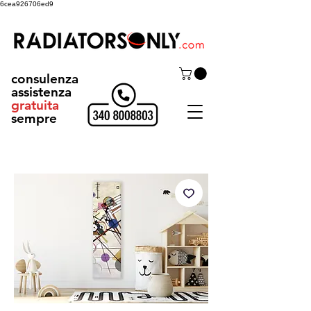
6cea926706ed9
consulenza
assistenza
gratuita
sempre