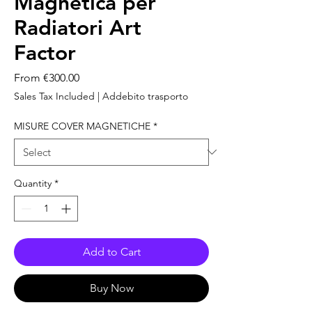
Magnetica per
Radiatori Art
Factor
Sale
From
€300.00
Price
Sales Tax Included
|
Addebito trasporto
MISURE COVER MAGNETICHE
*
Quantity
*
Add to Cart
Buy Now