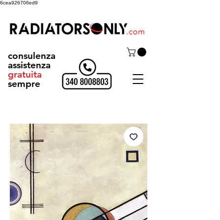
6cea926706ed9
consulenza
assistenza
gratuita
sempre