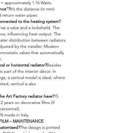
= approximately 1.16 Watts.
ance”?
It’s the distance (in mm)
 return water pipes.
connected to the heating system?
has a valve and a lockshield. The
flow, influencing heat output. The
ater distribution between radiators
djusted by the installer. Modern
rmostatic valves that automatically
e.
ical or horizontal radiator?
Besides
is part of the interior décor. In
gs, a vertical model is ideal; where
ited, vertical is also
he Art Factory radiator have?
15
 2 years on decorative films (if
 personnel).
% made in Italy.
FILM – MAINTENANCE
customised?
The design is printed