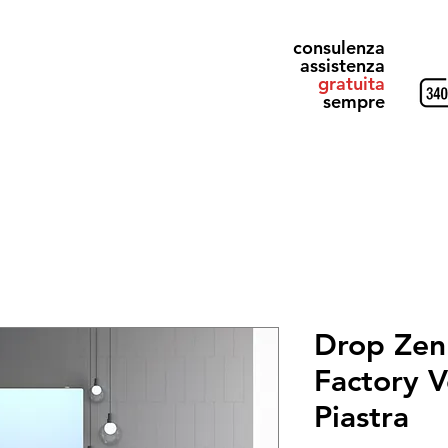
consulenza
assistenza
gratuita
sempre
Shop
ArtFactory exclusive
TMR
STIRLING & GRAY
Drop Zen 
Factory V
Piastra