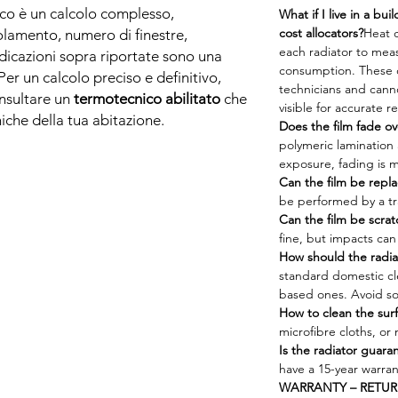
co è un calcolo complesso,
What if I live in a bu
cost allocators?
Heat c
solamento, numero di finestre,
each radiator to mea
indicazioni sopra riportate sono una
consumption. These 
er un calcolo preciso e definitivo,
technicians and cann
nsultare un
termotecnico abilitato
che
visible for accurate r
iche della tua abitazione.
Does the film fade ov
polymeric lamination 
exposure, fading is m
Can the film be repl
be performed by a tr
Can the film be scra
fine, but impacts can
How should the radia
standard domestic cl
based ones. Avoid sol
How to clean the surf
microfibre cloths, or
Is the radiator guara
have a 15-year warran
WARRANTY – RETUR