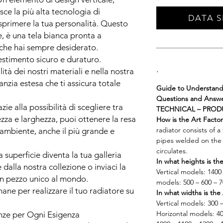
isce la più alta tecnologia di
DATA S
.
esprimere la tua personalità. Questo
, è una tela bianca pronta a
 che hai sempre desiderato.
stimento sicuro e duraturo.
.
tà dei nostri materiali e nella nostra
anzia estesa che ti assicura totale
Guide to Understand
Questions and Answ
zie alla possibilità di scegliere tra
TECHNICAL – PRO
tezza e larghezza, puoi ottenere la resa
How is the Art Facto
radiator consists of a 
 ambiente, anche il più grande e
pipes welded on the 
circulates.
 superficie diventa la tua galleria
In what heights is the
dalla nostra collezione o inviaci la
Vertical models: 1400
 un pezzo unico al mondo.
models: 500 – 600 – 
ane per realizzare il tuo radiatore su
In what widths is the 
Vertical models: 300 
Horizontal models: 40
ze per Ogni Esigenza