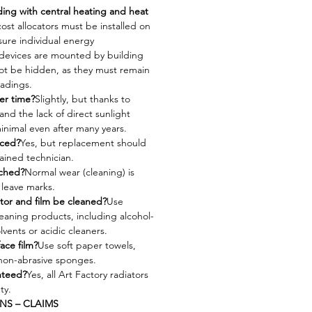
ilding with central heating and heat
ost allocators must be installed on
sure individual energy
devices are mounted by building
ot be hidden, as they must remain
eadings.
er time?
Slightly, but thanks to
and the lack of direct sunlight
inimal even after many years.
aced?
Yes, but replacement should
ained technician.
tched?
Normal wear (cleaning) is
 leave marks.
tor and film be cleaned?
Use
eaning products, including alcohol-
vents or acidic cleaners.
ace film?
Use soft paper towels,
 non-abrasive sponges.
nteed?
Yes, all Art Factory radiators
ty.
NS – CLAIMS