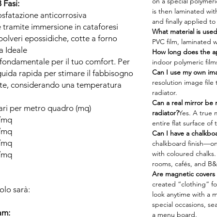
on a special polymeri
 Fasi:
is then laminated wit
osfatazione anticorrosiva
and finally applied to
 tramite immersione in cataforesi
What material is used 
 polveri epossidiche, cotte a forno
PVC film, laminated w
a Ideale
How long does the app
è fondamentale per il tuo comfort. Per
indoor polymeric films
Can I use my own im
guida rapida per stimare il fabbisogno
resolution image file
nte, considerando una temperatura
radiator.
Can a real mirror be
ari per metro quadro (mq)
radiator?
Yes. A true 
t/mq
entire flat surface of 
t/mq
Can I have a chalkboa
t/mq
chalkboard finish—on
with coloured chalks. 
t/mq
rooms, cafés, and B&
Are magnetic covers 
created “clothing” fo
olo sarà:
look anytime with a 
special occasions, se
am:
a menu board.