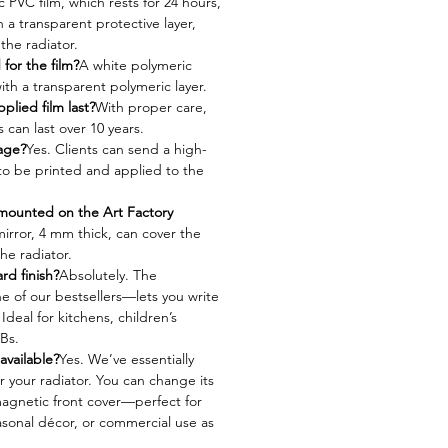
c PVC film, which rests for 24 hours,
h a transparent protective layer,
 the radiator.
for the film?
A white polymeric
ith a transparent polymeric layer.
lied film last?
With proper care,
 can last over 10 years.
age?
Yes. Clients can send a high-
 to be printed and applied to the
 mounted on the Art Factory
mirror, 4 mm thick, can cover the
the radiator.
rd finish?
Absolutely. The
e of our bestsellers—lets you write
Ideal for kitchens, children’s
Bs.
available?
Yes. We’ve essentially
r your radiator. You can change its
magnetic front cover—perfect for
asonal décor, or commercial use as