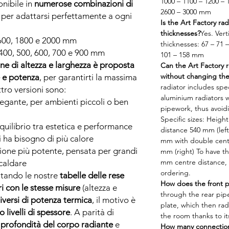
1000 – 1100 – 1200 – 
onibile in
numerose combinazioni di
2600 – 3000 mm
, per adattarsi perfettamente a ogni
Is the Art Factory ra
thicknesses?
Yes. Vert
600, 1800 e 2000 mm
thicknesses: 67 – 71 
400, 500, 600, 700 e 900 mm
101 – 158 mm
e di altezza e larghezza è proposta
Can the Art Factory r
without changing the
e e potenza
, per garantirti la massima
radiator includes sp
attro versioni sono:
aluminium radiators w
elegante, per ambienti piccoli o ben
pipework, thus avoid
Specific sizes: Heig
uilibrio tra estetica e performance
distance 540 mm (lef
i ha bisogno di più calore
mm with double centr
sione più potente, pensata per grandi
mm (right) To have th
mm centre distance, 
scaldare
ordering.
tando le nostre
tabelle delle rese
How does the front p
i con le stesse misure
(altezza e
through the rear pipe
diversi di potenza termica
, il motivo è
plate, which then ra
 livelli di spessore
. A parità di
the room thanks to it
 profondità del corpo radiante
e
How many connections