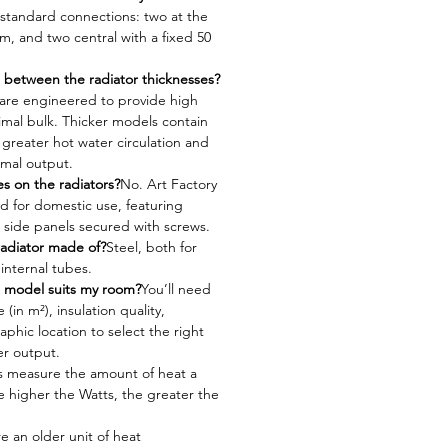
 standard connections: two at the
m, and two central with a fixed 50
e between the radiator thicknesses?
s are engineered to provide high
imal bulk. Thicker models contain
greater hot water circulation and
rmal output.
s on the radiators?
No. Art Factory
d for domestic use, featuring
side panels secured with screws.
radiator made of?
Steel, both for
 internal tubes.
 model suits my room?
You’ll need
(in m²), insulation quality,
hic location to select the right
r output.
s measure the amount of heat a
e higher the Watts, the greater the
re an older unit of heat