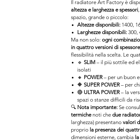
Il radiatore Art Factory è disp
altezza e larghezza e spessori
spazio, grande o piccolo:
Altezze disponibili:
1400, 1
Larghezze disponibili:
300, 
Ma non solo:
ogni combinazion
in quattro versioni di spessor
flessibilità nella scelta. Le qu
🔹
SLIM
– il più sottile ed 
isolati
🔸
POWER
– per un buon eq
🔶
SUPER POWER
– per ch
🔴
ULTRA POWER
– la ver
spazi o stanze difficili da ri
🔍
Nota importante:
Se consul
termiche
noti che
due radiator
larghezza) presentano
valori 
proprio
la presenza dei quattro
dimensioni esterne, cambia
la