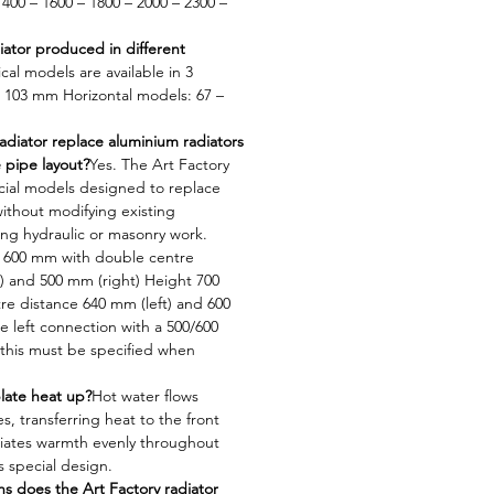
1400 – 1600 – 1800 – 2000 – 2300 –
diator produced in different
ical models are available in 3
– 103 mm Horizontal models: 67 –
adiator replace aluminium radiators
 pipe layout?
Yes. The Art Factory
ecial models designed to replace
ithout modifying existing
ing hydraulic or masonry work.
ht 600 mm with double centre
t) and 500 mm (right) Height 700
e distance 640 mm (left) and 600
e left connection with a 500/600
this must be specified when
late heat up?
Hot water flows
s, transferring heat to the front
diates warmth evenly throughout
s special design.
 does the Art Factory radiator