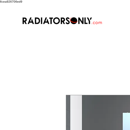
6cea926706ed9
Nuova pagina
Landing Page