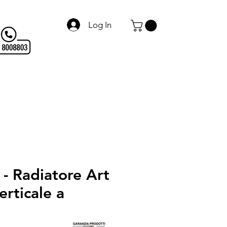
Log In
Alluminio Design
Servizi
Chi siamo
More
- Radiatore Art
erticale a