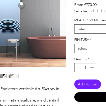
Sale
From
€770.00
Price
Sales Tax Included
|
A
MEASUREMENTS and
Select
FINITURA
*
Select
Quantity
*
Add to Cart
: Radiatore Verticale Art FActory in
si limita a scaldare, ma diventa il
Un elemento di design verticale,