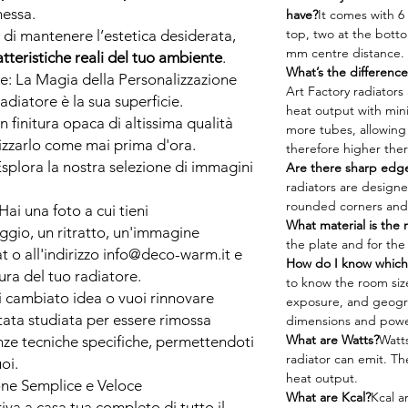
messa.
have?
It comes with 6
top, two at the botto
di mantenere l’estetica desiderata,
mm centre distance.
atteristiche reali del tuo ambiente
.
What’s the differenc
e: La Magia della Personalizzazione
Art Factory radiator
adiatore è la sua superficie.
heat output with min
in finitura opaca di altissima qualità
more tubes, allowing 
izzarlo come mai prima d'ora.
therefore higher the
splora la nostra selezione di immagini
Are there sharp edge
radiators are designe
rounded corners and 
Hai una foto a cui tieni
What material is the 
gio, un ritratto, un'immagine
the plate and for the
at o all'indirizzo info@deco-warm.it e
How do I know which
ura del tuo radiatore.
to know the room size 
 cambiato idea o vuoi rinnovare
exposure, and geograp
stata studiata per essere rimossa
dimensions and powe
What are Watts?
Watt
ze tecniche specifiche, permettendoti
radiator can emit. Th
oi.
heat output.
ione Semplice e Veloce
What are Kcal?
Kcal a
riva a casa tua completo di tutto il