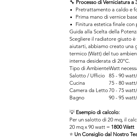
🔧
Processo di Verniciatura a 3
Pretrattamento a caldo e f
Prima mano di vernice base
Finitura estetica finale con
Guida alla Scelta della Potenz
Scegliere il radiatore giusto 
aiutarti, abbiamo creato una 
termico (Watt) del tuo ambie
interna desiderata di 20°C.
Tipo di Ambiente
Watt necess
Salotto / Ufficio
85 - 90 wat
Cucina
75 - 80 wat
Camera da Letto
70 - 75 wat
Bagno
90 - 95 wat
💡
Esempio di calcolo:
Per un salotto di 20 mq, il calc
20 mq x 90 watt =
1800 Watt
⭐
Un Consiglio dal Nostro Te