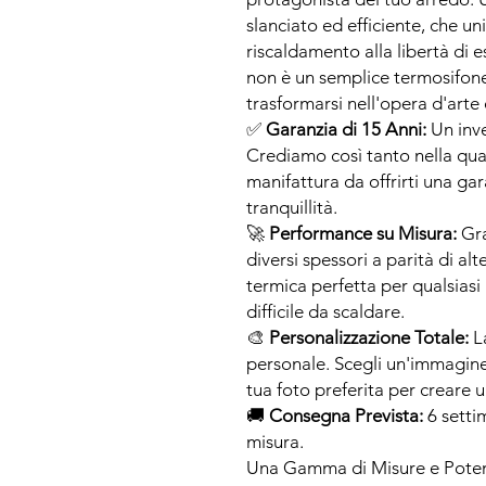
slanciato ed efficiente, che un
riscaldamento alla libertà di 
non è un semplice termosifone
trasformarsi nell'opera d'arte
✅
Garanzia di 15 Anni:
Un inve
Crediamo così tanto nella quali
manifattura da offrirti una gar
tranquillità.
🚀
Performance su Misura:
Gra
diversi spessori a parità di al
termica perfetta per qualsiasi
difficile da scaldare.
🎨
Personalizzazione Totale:
La
personale. Scegli un'immagine 
tua foto preferita per creare
🚚
Consegna Prevista:
6 settim
misura.
Una Gamma di Misure e Poten