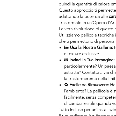
quindi la quantità di calore e
Questo approccio ti permette 
adattando la potenza alle
car
Trasformalo in un'Opera d'Art
La vera rivoluzione di questo r
Utilizziamo pellicole tecniche 
che ti permettono di personal
🖼
Usa la Nostra Galleria:
E
e texture esclusive.
📸
Inviaci la Tua Immagine:
particolarmente? Un paesag
astratta? Contattaci via ch
la trasformeremo nella finit
🔁
Facile da Rimuovere:
Hai
l'ambiente? La pellicola è 
facilmente, senza competen
di cambiare stile quando vu
Tutto Incluso per un'Installaz
Il tuo radiatore Art Factory ar