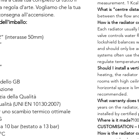
measurement. 1 Kcal 
 regola d'arte. Vogliamo che la tua
What is “centre dist
 consegna all'accensione.
between the flow and
dell'imballo:
How is the radiator 
Each radiator usually 
valve controls water 
/2” (interasse 50mm)
lockshield balances w
”
and should only be a
systems often use the
regulate temperatur
2”
Should I install a vert
heating, the radiator 
rooms with high ceilin
dello GB
horizontal space is lim
lazione
recommended.
ia della Qualità
What warranty does t
qualità (UNI EN 10130:2007)
years on the radiator,
 uno scambio termico ottimale
installed by certified
G
Where is it made?
100
a 10 bar (testato a 13 bar)
CUSTOMISATION – 
How is the radiator 
°C